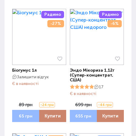
Радимо
Радимо
-27%
-6%
Біогумус 1л
Эндо Мікориза 1,12г
(Супер-концентрат,
Залишити відгук
США)
Є в наявності
17
Є в наявності
89 грн
699 грн
-24 грн
-44 грн
Купити
Купити
65 грн
655 грн