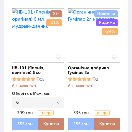
Хіт
Новинка
-11%
Радимо
-24%
НВ-101 (Японія,
Органічне добриво
оригінал) 6 мл
Гуміпас 2л
15
2
Є в наявності
Є в наявності
Оберіть об'єм, мл:
6
399 грн
335 грн
-44 грн
-80 грн
Купити
Купити
355 грн
255 грн