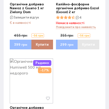
Органічне добриво
Калійно-фосфорне
Nawoz z Guano 1 кг
органічне добриво Exzol
Zielony Dom
(Екзол) 2 кг
Залишити відгук
4
Є в наявності
Немає в наявності
Повідомити про наявність
455 грн
355 грн
-56 грн
-56 грн
Купити
Купити
399 грн
299 грн
Радимо
-17%
Органічне добриво