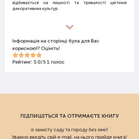
відбивається на пишноті та тривалості цвітіння
декоративних культур.
Різновиди засобів для покращення
властивостей ґрунту
Інформація на сторінці була для Вас
корисною!? Оцініть!
Для покращення поживних якостей ґрунту
використовуються різні види засобів: мінеральні
добрива, органічні суміші, засоби змішаного типу,
Рейтинг:
5.0
/
5
1
голос
стимулятори росту та бактеріологічні препарати.
Добрива не можна використовувати бездумно, треба
знати, що й для чого застосовується.
Органічні добрива
Органічними називають добрива природного
походження: гній, пташиний послід, перегній, компост,
ПІДПИШІТЬСЯ ТА ОТРИМАЄТЕ КНИГУ
солома, зола, мул, сапропель та ін. Ці засоби екологічні
та безпечні для овочів. Вони покращують структуру
із захисту саду та городу без хімії!
ґрунту, сприяють нормалізації повітро- та вологообміну.
Уважно введіть свій e-mail, на нього прийде книга!
Органічні складники є їжею для мікроорганізмів,