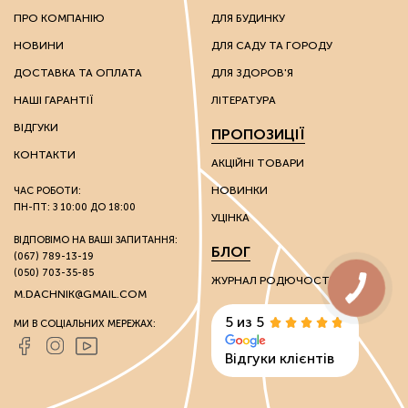
надлегких ґрунтів.
ПРО КОМПАНІЮ
ДЛЯ БУДИНКУ
НОВИНИ
ДЛЯ САДУ ТА ГОРОДУ
Ці речовини мають каталітичні та іонообмінні
властивості, завдяки яким можна впливати на хімічні
ДОСТАВКА ТА ОПЛАТА
ДЛЯ ЗДОРОВ'Я
властивості ґрунту.
НАШІ ГАРАНТІЇ
ЛІТЕРАТУРА
Грунтополіпшувачі використовують без обмежень на
ВІДГУКИ
ПРОПОЗИЦІЇ
вид культури: вони однаково гарні як для плодоносних
культур, так і для пальм та інших екзотів.
КОНТАКТИ
АКЦІЙНІ ТОВАРИ
НОВИНКИ
ЧАС РОБОТИ:
Стимулятори росту
ПН-ПТ: З 10:00 ДО 18:00
УЦІНКА
Розвиток культур багато в чому залежить від зовнішніх
ВІДПОВІМО НА ВАШІ ЗАПИТАННЯ:
БЛОГ
(067) 789-13-19
факторів. Через несприятливі погодні умови на ранніх
(050) 703-35-85
стадіях розвитку молоді рослини розвиваються
ЖУРНАЛ РОДЮЧОСТІ
недостатньо активно, виростають слабкими та
M.DACHNIK@GMAIL.COM
нежиттєстійкими.
5 из 5
МИ В СОЦІАЛЬНИХ МЕРЕЖАХ:
Стимулятори росту сприяють активації вегетативних
Відгуки клієнтів
процесів. Препарати допомагають адаптуватися
культурам, які не дуже приживаються в холодному
кліматі. Використання цих засобів для винограду та