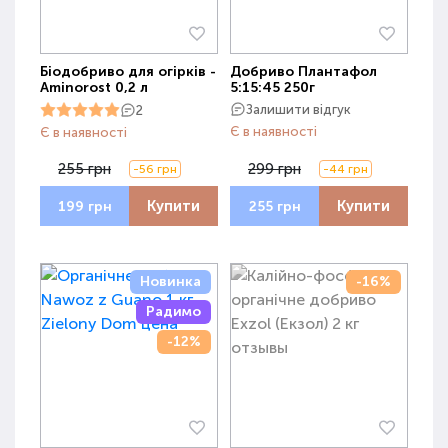
Біодобриво для огірків -
Добриво Плантафол
Aminorost 0,2 л
5:15:45 250г
Залишити відгук
2
Є в наявності
Є в наявності
255 грн
299 грн
-56 грн
-44 грн
Купити
Купити
199 грн
255 грн
Новинка
-16%
Радимо
-12%