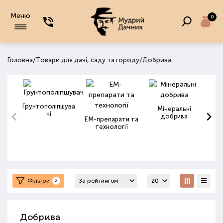
Меню
0
/
/
Головна
Товари для дачі, саду та городу
Добрива
Грунтополіпшува
Мінеральні
чі
добрива
ЕМ-препарати та
технології
Фільтри
2
Добрива