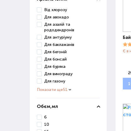
Від хлорозу
Для авокадо
Для азалій та
рододендронів
Для антуріуму
Бай
Для баклажанів
Є в 
Для бегоній
Для бонсай
Для буряка
2
Для винограду
Для газону
1
Показати ще
51
Обєм,мл
6
10