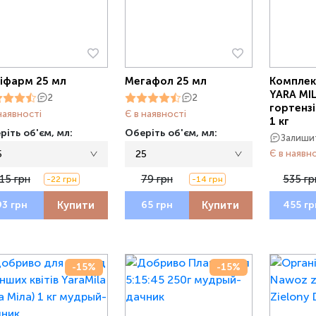
іфарм 25 мл
Мегафол 25 мл
Комплек
YARA MI
2
2
гортензі
наявності
Є в наявності
1 кг
ріть об'єм, мл:
Оберіть об'єм, мл:
Залишит
5
25
Є в наявн
15 грн
79 грн
535 гр
-22 грн
-14 грн
Купити
Купити
93 грн
65 грн
455 гр
-15%
-15%