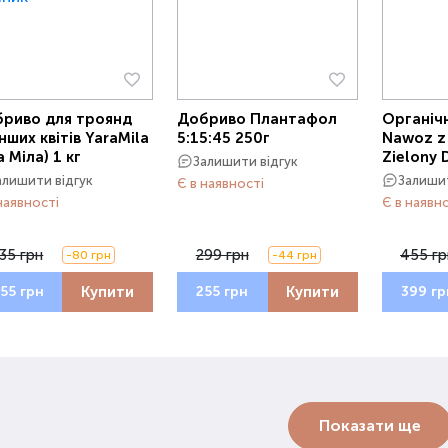
риво для троянд
Добриво Плантафол
Органіч
інших квітів YaraMila
5:15:45 250г
Nawoz z
а Міла) 1 кг
Zielony
Залишити відгук
алишити відгук
Залишит
Є в наявності
наявності
Є в наявн
35 грн
299 грн
455 гр
-80 грн
-44 грн
Купити
Купити
55 грн
255 грн
399 гр
Показати ще