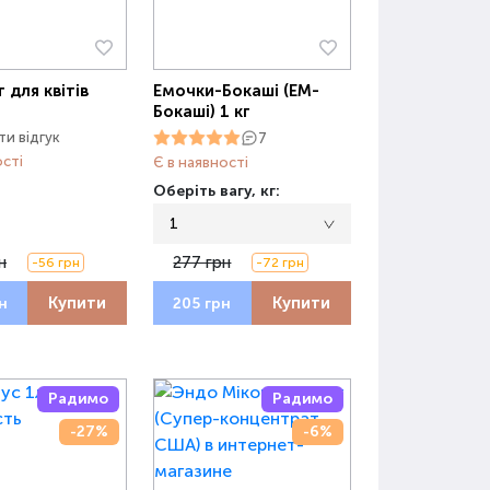
для квітів
Емочки-Бокаші (ЕМ-
Бокаші) 1 кг
и відгук
7
ості
Є в наявності
Оберіть вагу, кг:
1
н
277 грн
-56 грн
-72 грн
Купити
Купити
н
205 грн
Радимо
Радимо
-27%
-6%