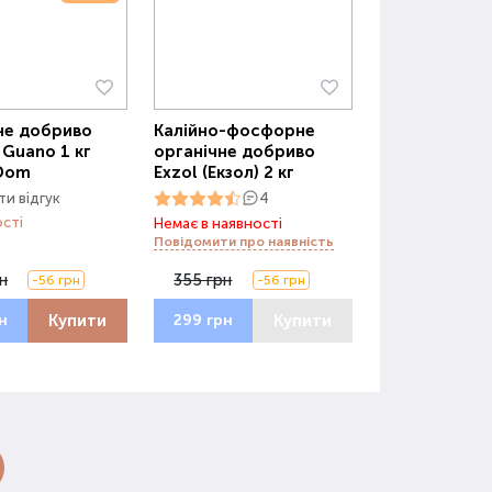
не добриво
Калійно-фосфорне
 Guano 1 кг
органічне добриво
 Dom
Exzol (Екзол) 2 кг
и відгук
4
ості
Немає в наявності
Повідомити про наявність
н
355 грн
-56 грн
-56 грн
Купити
Купити
н
299 грн