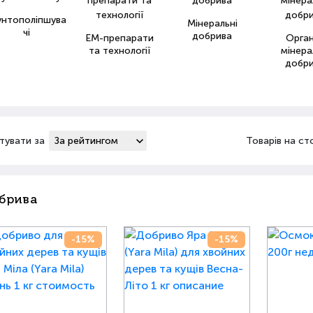
унтополіпшува
Мінеральні
чі
добрива
ЕМ-препарати
Орга
та технології
мінера
добр
тувати за
Товарів на ст
брива
-15%
-15%