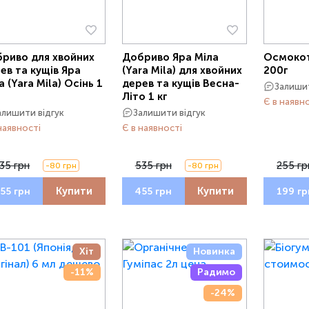
риво для хвойних
Добриво Яра Міла
Осмокот 
ев та кущів Яра
(Yara Mila) для хвойних
200г
а (Yara Mila) Осінь 1
дерев та кущів Весна-
Залишит
Літо 1 кг
Є в наявн
алишити відгук
Залишити відгук
наявності
Є в наявності
35 грн
535 грн
255 гр
-80 грн
-80 грн
Купити
Купити
55 грн
455 грн
199 гр
Хіт
Новинка
-11%
Радимо
-24%