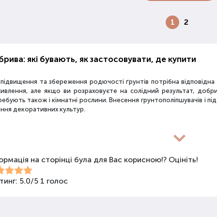
1
2
рива: які бувають, як застосовувати, де купити
 підвищення та збереження родючості ґрунтів потрібна відповідн
живлення, але якщо ви розраховуєте на солідний результат, добр
ебують також і кімнатні рослини. Внесення грунтополіпшувачів і пі
іння декоративних культур.
новиди засобів для покращення властивостей ґрунт
ормація на сторінці була для Вас корисною!? Оцініть!
покращення поживних якостей ґрунту використовуються різні види 
би змішаного типу, стимулятори росту та бактеріологічні препарати
ива не можна використовувати бездумно, треба знати, що й для чо
тинг:
5.0
/
5
1
голос
анічні добрива