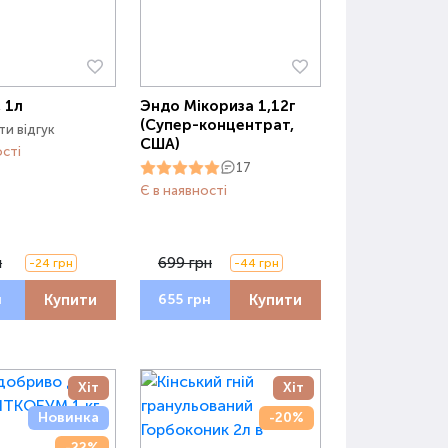
 1л
Эндо Мікориза 1,12г
(Супер-концентрат,
и відгук
США)
ості
17
Є в наявності
н
699 грн
-24 грн
-44 грн
Купити
Купити
н
655 грн
Хіт
Хіт
Новинка
-20%
-22%