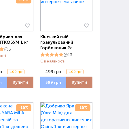
бриво для
Кінський гній
ВІТКОБУМ 1 кг
гранульований
Горбоконик 2л
3
13
ості
Є в наявності
н
499 грн
-100 грн
-100 грн
Купити
Купити
н
399 грн
-15%
-15%