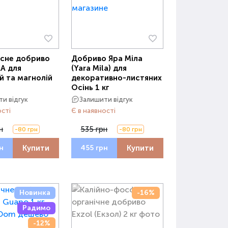
сне добриво
Добриво Яра Міла
LA для
(Yara Mila) для
й та магнолій
декоративно-листяних
Осінь 1 кг
и відгук
Залишити відгук
ості
Є в наявності
н
535 грн
-80 грн
-80 грн
Купити
Купити
н
455 грн
Новинка
-16%
Радимо
-12%