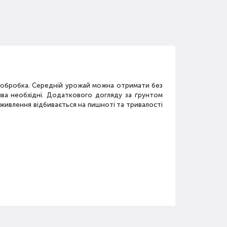
а обробка. Середній урожай можна отримати без
ива необхідні. Додаткового догляду за ґрунтом
дживлення відбивається на пишноті та тривалості
у
засобів: мінеральні добрива, органічні суміші,
.
го застосовується.