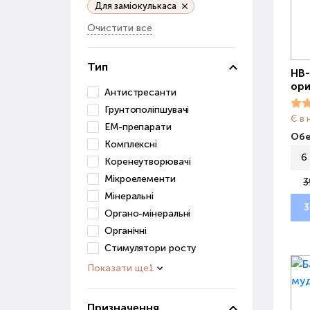
Для заміокулькаса
Очистити все
Тип
НВ-
ори
Антистресанти
Грунтополіпшувачі
Є в 
ЕМ-препарати
Обе
Комплексні
6
Коренеутворювачі
Мікроелементи
3
Мінеральні
3
Органо-мінеральні
Органічні
Стимулятори росту
Показати ще
1
Призначення