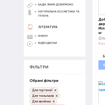
БАДИ, ЯКИМ ДОВІРЯЄМО
НАТУРАЛЬНА КОСМЕТИКА ТА
ГІГІЄНА
Доб
дер
ЛІТЕРАТУРА
Міл
кг
КНИГИ
З
ВІДЕОДИСКИ
Є в 
5
4
ФІЛЬТРИ
Обрані фільтри
Для гортензії
Для тюльпанів
Для хвойних