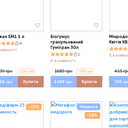
кал ЕМ1 1 л
Біогумус
Мікродо
гранульований
Квітів К
4
Гумігран 30л
наявності
1
Є в наявн
Є в наявності
99 грн
1689 грн
455 гр
-100 грн
-190 грн
Купити
Купити
99 грн
1499 грн
355 гр
-19%
Новинка
-18%