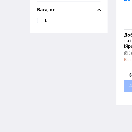
Вага, кг
1
Доб
та 
(Яр
З
Є в 
5
4