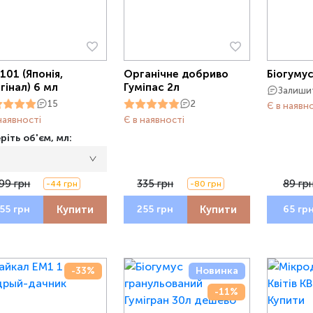
101 (Японія,
Органічне добриво
Біогумус
гінал) 6 мл
Гуміпас 2л
Залишит
15
2
Є в наявн
наявності
Є в наявності
ріть об'єм, мл:
99 грн
335 грн
89 гр
-44 грн
-80 грн
Купити
Купити
55 грн
255 грн
65 гр
-33%
Новинка
-11%