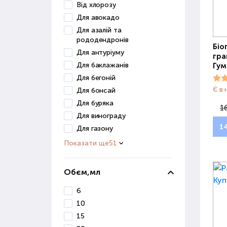
Від хлорозу
Для авокадо
Для азалій та
рододендронів
Біо
Для антуріуму
гра
Для баклажанів
Гум
Для бегоній
Є в 
Для бонсай
Для буряка
1
Для винограду
1
Для газону
Показати ще
51
Обєм,мл
6
10
15