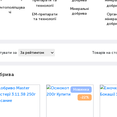
унтополіпшува
Мінеральні
чі
добрива
ЕМ-препарати
Орга
та технології
мінера
добр
тувати за
Товарів на ст
брива
Новинка
-22%