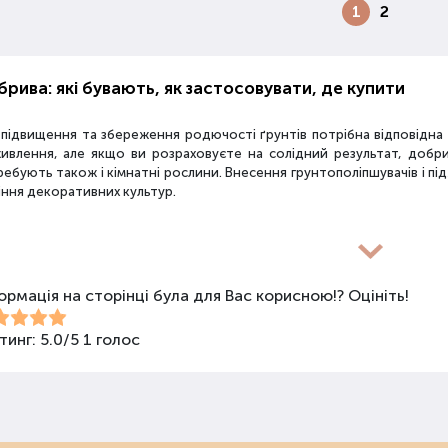
1
2
рива: які бувають, як застосовувати, де купити
 підвищення та збереження родючості ґрунтів потрібна відповідн
живлення, але якщо ви розраховуєте на солідний результат, добр
ебують також і кімнатні рослини. Внесення грунтополіпшувачів і пі
іння декоративних культур.
новиди засобів для покращення властивостей ґрунт
ормація на сторінці була для Вас корисною!? Оцініть!
покращення поживних якостей ґрунту використовуються різні види 
би змішаного типу, стимулятори росту та бактеріологічні препарати
ива не можна використовувати бездумно, треба знати, що й для чо
тинг:
5.0
/
5
1
голос
анічні добрива
нічними називають добрива природного походження: гній, пташиний