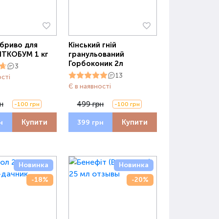
бриво для
Кінський гній
ВІТКОБУМ 1 кг
гранульований
Горбоконик 2л
3
13
ості
Є в наявності
н
499 грн
-100 грн
-100 грн
Купити
Купити
н
399 грн
Новинка
Новинка
-18%
-20%