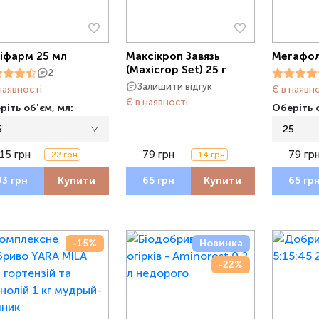
іфарм 25 мл
Максікроп Завязь
Мегафол
(Maxicrop Set) 25 г
2
Залишити відгук
наявності
Є в наявн
Є в наявності
ріть об'єм, мл:
Оберіть о
5
25
15 грн
79 грн
79 гр
-22 грн
-14 грн
Купити
Купити
93 грн
65 грн
65 гр
-15%
Новинка
-22%