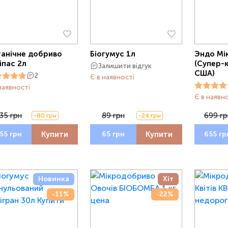
анічне добриво
Біогумус 1л
Эндо Мік
іпас 2л
(Супер-
Залишити відгук
США)
2
Є в наявності
наявності
Є в наявн
35 грн
89 грн
699 гр
-80 грн
-24 грн
Купити
Купити
55 грн
65 грн
655 гр
Новинка
Хіт
-11%
-22%