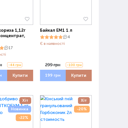
ориза 1,12г
Байкал ЕМ1 1 л
концентрат,
4
Є в наявності
17
ості
н
299 грн
-44 грн
-100 грн
Купити
Купити
н
199 грн
Хіт
Хіт
Новинка
-20%
-22%