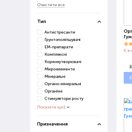
Очистити все
Тип
Орг
Антистресанти
Гум
Грунтополіпшувачі
ЕМ-препарати
Є в 
Комплексні
Коренеутворювачі
3
Мікроелементи
Мінеральні
2
Органо-мінеральні
Органічні
Стимулятори росту
Показати ще
1
Призначення