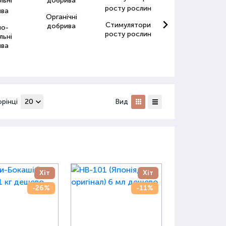
Органічні
Стимулятори
Антистресанти
добрива
но-
росту рослин
для рослин
льні
ива
орінці
Вид
Хіт
Хіт
-26%
-11%