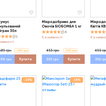
гумус
Мікродобриво для
Мікродо
нульований
Овочів БІОБОМБА 1 кг
Квітів К
ігран 30л
4
1
Є в наявності
Є в наявн
наявності
689 грн
455 грн
455 гр
-190 грн
-100 грн
Купити
Купити
499 грн
355 грн
355 гр
-19%
-18%