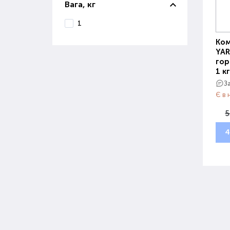
Вага, кг
1
Ком
YAR
гор
1 кг
З
Є в 
5
4