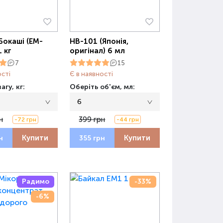
Бокаші (ЕМ-
НВ-101 (Японія,
1 кг
оригінал) 6 мл
7
15
ості
Є в наявності
агу, кг:
Оберіть об'єм, мл:
6
н
399 грн
-72 грн
-44 грн
Купити
Купити
н
355 грн
Радимо
-33%
-6%