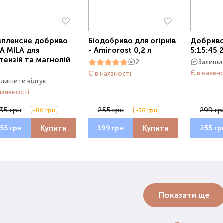
плексне добриво
Біодобриво для огірків
Добрив
A MILA для
- Aminorost 0,2 л
5:15:45 
тензій та магнолій
Залишит
2
Є в наявн
Є в наявності
алишити відгук
наявності
35 грн
255 грн
299 гр
-80 грн
-56 грн
Купити
Купити
55 грн
199 грн
255 гр
Показати ще