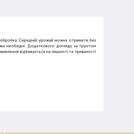
а обробка. Середній урожай можна отримати без
ива необхідні. Додаткового догляду за ґрунтом
дживлення відбивається на пишноті та тривалості
у
засобів: мінеральні добрива, органічні суміші,
.
го застосовується.
 послід, перегній, компост, солома, зола, мул,