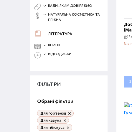
БАДИ, ЯКИМ ДОВІРЯЄМО
НАТУРАЛЬНА КОСМЕТИКА ТА
ГІГІЄНА
Доб
(Ма
ЛІТЕРАТУРА
З
Є в 
КНИГИ
ВІДЕОДИСКИ
1
ФІЛЬТРИ
Обрані фільтри
Для гортензії
Для кавуна
Для гібіскуса