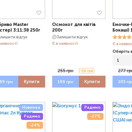
риво Master
Осмокот для квітів
Емочки-
стер) 3:11:38 250г
200г
Бокаші) 
алишити відгук
Залишити відгук
наявності
Є в наявності
Є в наявн
Оберіть в
1
255 грн
277 гр
-56 грн
Купити
Купити
99 грн
199 грн
205 гр
Новинка
Радимо
Радимо
-27%
-24%