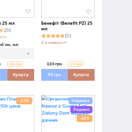
 25 мл
Бенефіт (Benefit PZ) 25
мл
2
1
ості
Є в наявності
б'єм, мл:
н
119 грн
-14 грн
-24 грн
Купити
Купити
н
95 грн
-15%
Новинка
Радимо
-12%