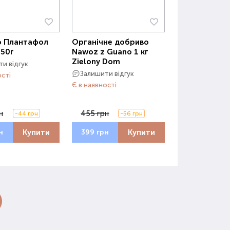
о Плантафол
Органічне добриво
250г
Nawoz z Guano 1 кг
Zielony Dom
и відгук
Залишити відгук
ості
Є в наявності
н
455 грн
-44 грн
-56 грн
Купити
Купити
н
399 грн