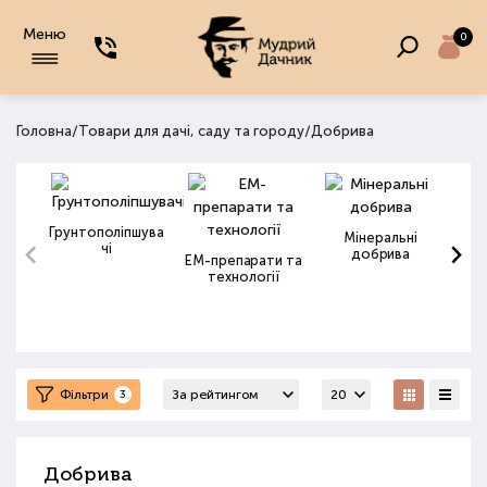
Меню
0
/
/
Головна
Товари для дачі, саду та городу
Добрива
Грунтополіпшува
Мінеральні
чі
добрива
ЕМ-препарати та
технології
Фільтри
3
Добрива