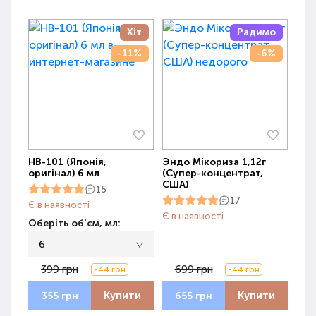
Хіт
Радимо
-11%
-6%
НВ-101 (Японія,
Эндо Мікориза 1,12г
оригінал) 6 мл
(Супер-концентрат,
США)
15
17
Є в наявності
Є в наявності
Оберіть об'єм, мл:
6
399 грн
699 грн
-44 грн
-44 грн
Купити
Купити
355 грн
655 грн