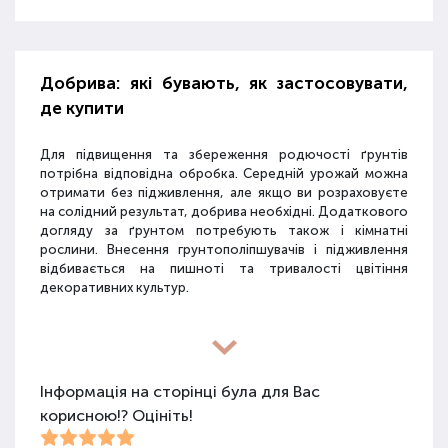
Добрива: які бувають, як застосовувати,
де купити
Для підвищення та збереження родючості ґрунтів
потрібна відповідна обробка. Середній урожай можна
отримати без підживлення, але якщо ви розраховуєте
на солідний результат, добрива необхідні. Додаткового
догляду за ґрунтом потребують також і кімнатні
рослини. Внесення грунтополіпшувачів і підживлення
відбивається на пишноті та тривалості цвітіння
декоративних культур.
Різновиди засобів для покращення
властивостей ґрунту
Інформація на сторінці була для Вас
корисною!? Оцініть!
Для покращення поживних якостей ґрунту
використовуються різні види засобів: мінеральні