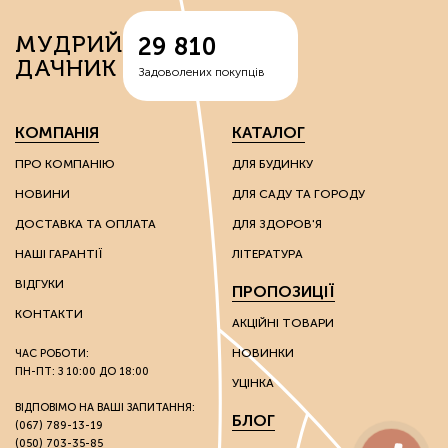
вермикуліти — відходи руди, що володіють здатністю
МУДРИЙ
29 810
спершу накопичувати вологу, а потім поступово
ДАЧНИК
вивільняти її;
Задоволених покупців
перліти – сполуки вулканічного походження, що
надають вологоутримуючі властивості субстратам;
діатоміти – багаті на кварц сполуки, які
КОМПАНІЯ
КАТАЛОГ
використовують для покращення властивостей
надлегких ґрунтів.
ПРО КОМПАНІЮ
ДЛЯ БУДИНКУ
НОВИНИ
ДЛЯ САДУ ТА ГОРОДУ
Ці речовини мають каталітичні та іонообмінні
властивості, завдяки яким можна впливати на хімічні
ДОСТАВКА ТА ОПЛАТА
ДЛЯ ЗДОРОВ'Я
властивості ґрунту.
НАШІ ГАРАНТІЇ
ЛІТЕРАТУРА
Грунтополіпшувачі використовують без обмежень на
ВІДГУКИ
ПРОПОЗИЦІЇ
вид культури: вони однаково гарні як для плодоносних
культур, так і для пальм та інших екзотів.
КОНТАКТИ
АКЦІЙНІ ТОВАРИ
НОВИНКИ
ЧАС РОБОТИ:
Стимулятори росту
ПН-ПТ: З 10:00 ДО 18:00
УЦІНКА
Розвиток культур багато в чому залежить від зовнішніх
ВІДПОВІМО НА ВАШІ ЗАПИТАННЯ:
БЛОГ
(067) 789-13-19
факторів. Через несприятливі погодні умови на ранніх
(050) 703-35-85
стадіях розвитку молоді рослини розвиваються