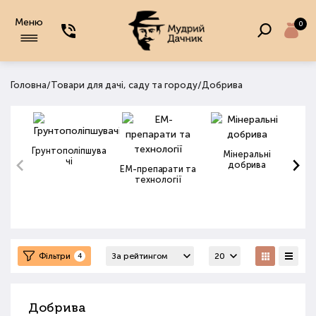
Меню
0
/
/
Головна
Товари для дачі, саду та городу
Добрива
Грунтополіпшува
Мінеральні
чі
добрива
ЕМ-препарати та
технології
Фільтри
4
Добрива