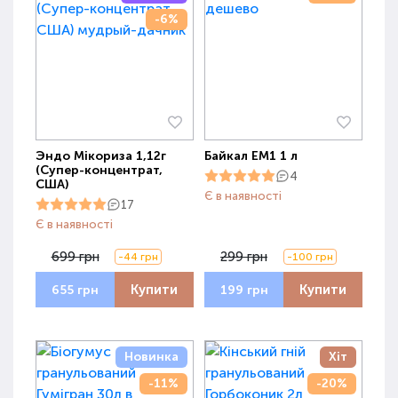
-6%
Эндо Мікориза 1,12г
Байкал ЕМ1 1 л
(Супер-концентрат,
4
США)
Є в наявності
17
Є в наявності
699 грн
299 грн
-44 грн
-100 грн
Купити
Купити
655 грн
199 грн
Новинка
Хіт
-11%
-20%