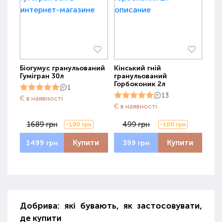
Біогумус гранульований
Кінський гній
Гумігран 30л
гранульований
Горбоконик 2л
1
13
Є в наявності
Є в наявності
1689 грн
499 грн
-190 грн
-100 грн
Купити
Купити
1499 грн
399 грн
Добрива: які бувають, як застосовувати,
де купити