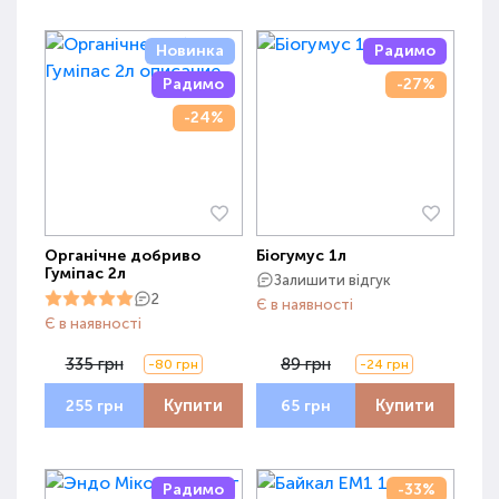
Новинка
Радимо
Радимо
-27%
-24%
Органічне добриво
Біогумус 1л
Гуміпас 2л
Залишити відгук
2
Є в наявності
Є в наявності
335 грн
89 грн
-80 грн
-24 грн
Купити
Купити
255 грн
65 грн
Радимо
-33%