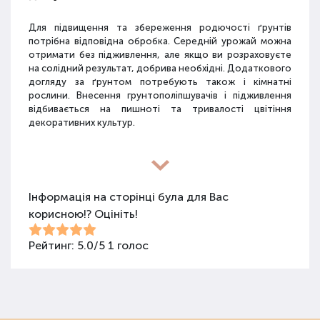
Для підвищення та збереження родючості ґрунтів
потрібна відповідна обробка. Середній урожай можна
отримати без підживлення, але якщо ви розраховуєте
на солідний результат, добрива необхідні. Додаткового
догляду за ґрунтом потребують також і кімнатні
рослини. Внесення грунтополіпшувачів і підживлення
відбивається на пишноті та тривалості цвітіння
декоративних культур.
Різновиди засобів для покращення
властивостей ґрунту
Інформація на сторінці була для Вас
корисною!? Оцініть!
Для покращення поживних якостей ґрунту
використовуються різні види засобів: мінеральні
добрива, органічні суміші, засоби змішаного типу,
Рейтинг:
5.0
/
5
1
голос
стимулятори росту та бактеріологічні препарати.
Добрива не можна використовувати бездумно, треба
знати, що й для чого застосовується.
Органічні добрива