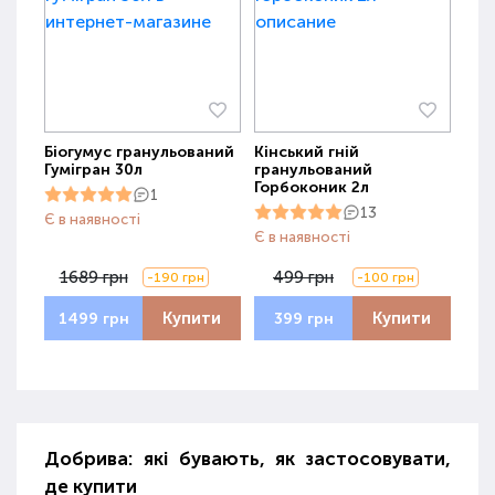
Біогумус гранульований
Кінський гній
Гумігран 30л
гранульований
Горбоконик 2л
1
13
Є в наявності
Є в наявності
1689 грн
499 грн
-190 грн
-100 грн
Купити
Купити
1499 грн
399 грн
Добрива: які бувають, як застосовувати,
де купити