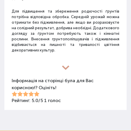
Для підвищення та збереження родючості ґрунтів
потрібна відповідна обробка. Середній урожай можна
отримати без підживлення, але якщо ви розраховуєте
на солідний результат, добрива необхідні. Додаткового
догляду за ґрунтом потребують також і кімнатні
рослини. Внесення грунтополіпшувачів і підживлення
відбивається на пишноті та тривалості цвітіння
декоративних культур.
Різновиди засобів для покращення
властивостей ґрунту
Інформація на сторінці була для Вас
корисною!? Оцініть!
Для покращення поживних якостей ґрунту
використовуються різні види засобів: мінеральні
добрива, органічні суміші, засоби змішаного типу,
Рейтинг:
5.0
/
5
1
голос
стимулятори росту та бактеріологічні препарати.
Добрива не можна використовувати бездумно, треба
знати, що й для чого застосовується.
Органічні добрива