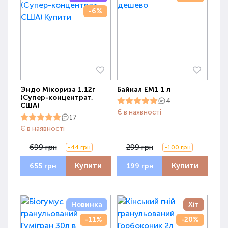
-6%
Эндо Мікориза 1,12г
Байкал ЕМ1 1 л
(Супер-концентрат,
4
США)
Є в наявності
17
Є в наявності
699 грн
299 грн
-44 грн
-100 грн
Купити
Купити
655 грн
199 грн
Новинка
Хіт
-11%
-20%