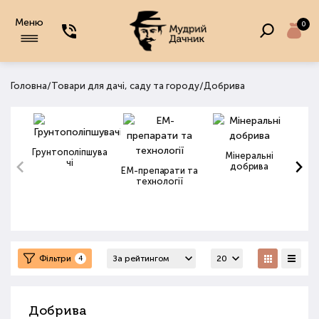
Меню
0
/
/
Головна
Товари для дачі, саду та городу
Добрива
Грунтополіпшува
Мінеральні
чі
добрива
ЕМ-препарати та
технології
Фільтри
4
Добрива