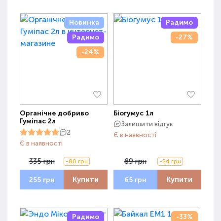
Новинка
Радимо
Радимо
-27%
-24%
Органічне добриво
Біогумус 1л
Гуміпас 2л
Залишити відгук
2
Є в наявності
Є в наявності
335 грн
89 грн
-80 грн
-24 грн
Купити
Купити
255 грн
65 грн
Радимо
-33%