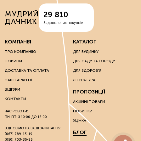
вермикуліти — відходи руди, що володіють здатністю
МУДРИЙ
29 810
спершу накопичувати вологу, а потім поступово
ДАЧНИК
вивільняти її;
Задоволених покупців
перліти – сполуки вулканічного походження, що
надають вологоутримуючі властивості субстратам;
діатоміти – багаті на кварц сполуки, які
КОМПАНІЯ
КАТАЛОГ
використовують для покращення властивостей
надлегких ґрунтів.
ПРО КОМПАНІЮ
ДЛЯ БУДИНКУ
НОВИНИ
ДЛЯ САДУ ТА ГОРОДУ
Ці речовини мають каталітичні та іонообмінні
властивості, завдяки яким можна впливати на хімічні
ДОСТАВКА ТА ОПЛАТА
ДЛЯ ЗДОРОВ'Я
властивості ґрунту.
НАШІ ГАРАНТІЇ
ЛІТЕРАТУРА
Грунтополіпшувачі використовують без обмежень на
ВІДГУКИ
ПРОПОЗИЦІЇ
вид культури: вони однаково гарні як для плодоносних
культур, так і для пальм та інших екзотів.
КОНТАКТИ
АКЦІЙНІ ТОВАРИ
НОВИНКИ
ЧАС РОБОТИ:
Стимулятори росту
ПН-ПТ: З 10:00 ДО 18:00
УЦІНКА
Розвиток культур багато в чому залежить від зовнішніх
ВІДПОВІМО НА ВАШІ ЗАПИТАННЯ:
БЛОГ
(067) 789-13-19
факторів. Через несприятливі погодні умови на ранніх
(050) 703-35-85
стадіях розвитку молоді рослини розвиваються