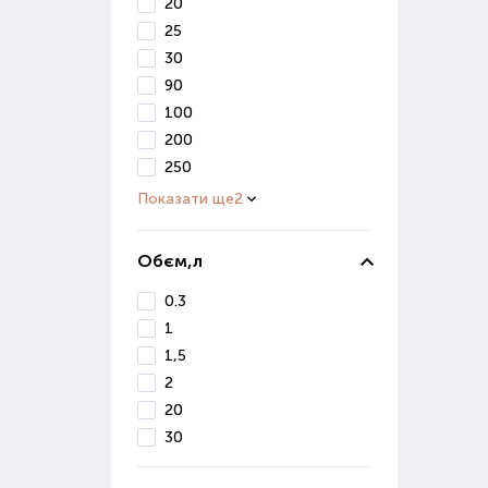
20
дуж
25
отри
30
Мік
90
100
Цей 
200
збер
250
вико
Показати ще
2
Прир
ефек
Обєм,л
Пре
0.3
кваш
1
Пр
1,5
2
При 
20
фак
30
зрос
сист