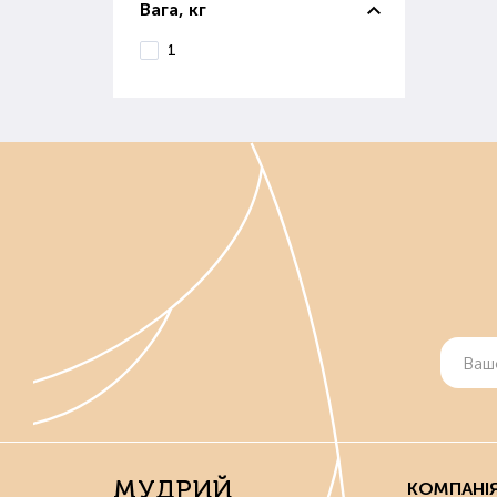
Вага, кг
В і
вивч
1
Ко
Осі
сніг
Діля
Якщо
Де 
Маг
ґрун
Вон
реал
Якщ
МУДРИЙ
КОМПАНІ
Поку