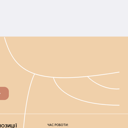
ираються індивідуально. Перед покупкою слід
унту. Ґрунт починають удобрювати до випадання
ону та саду вносять, не чекаючи танення ґрунту.
середньо перед і під час посадки.
льш життєздатними.
добрива та ґрунтополіпшувачі, які не шкодять
вих та городніх культур, і для кімнатних рослин.
 чистий урожай або рясне цвітіння. Усі засоби
и його самовивозом з нашого офлайн-магазину.
ОЗИЦІЇ
ЧАС РОБОТИ: