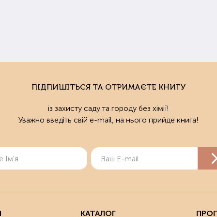
деалі добрива кожного конкретного представника культури підб
ати інструкцію до препарату.
ли потрібно удобрювати ґрунт
нь та Рання весна – найкращий час для турботи про родючість ґр
у або відразу після того, як він зійшов (навесні). Підживлення для газ
ПІДПИШІТЬСЯ ТА ОТРИМАЄТЕ КНИГУ
нки, на яких будуть висаджені городні культури, можна живити безпо
із захисту саду та городу без хімії!
 підживити землю для розсади, сходи з'являться раніше і будуть бі
Уважно введіть свій e-mail, на нього прийде книга!
купити добрива в Харкові та Україні
азин здорового образу землеробства "Мудрий Дачник" пропонує 
ту та рослинам. У нас ви можете купити органічні добрива і для садо
и покращать структуру ґрунту та дозволять отримувати екологічно
ізуються у зручній розфасовці.
о ви живете у Харкові, то можете оформити замовлення та забрат
Я
КАТАЛОГ
ПРОП
пцям з інших міст України ми надсилаємо товари Новою Поштою.