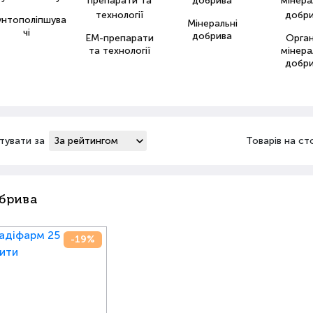
унтополіпшува
Мінеральні
чі
добрива
ЕМ-препарати
Орга
та технології
мінера
добр
тувати за
Товарів на ст
брива
-19%