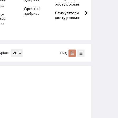
Органічні
Стимулятори
Антистресанти
добрива
но-
росту рослин
для рослин
льні
ива
орінці
Вид