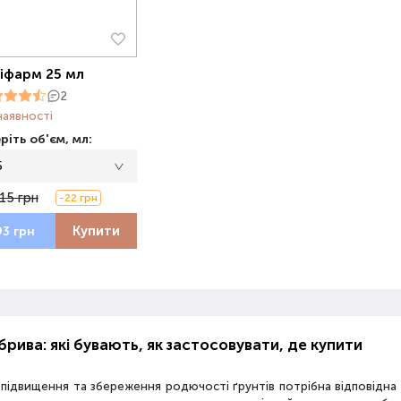
іфарм 25 мл
2
наявності
ріть об'єм, мл:
5
15 грн
-22 грн
Купити
93 грн
рива: які бувають, як застосовувати, де купити
 підвищення та збереження родючості ґрунтів потрібна відповідн