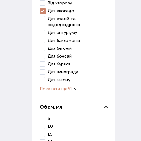
Від хлорозу
Для авокадо
Грун
Для азалій та
засо
рододендронів
До ц
Для антуріуму
Для баклажанів
в
Для бегоній
п
Для бонсай
д
Для буряка
Ці р
Для винограду
Для газону
Грун
Показати ще
51
для 
Ст
Обєм,мл
6
Розв
роз
10
15
Стим