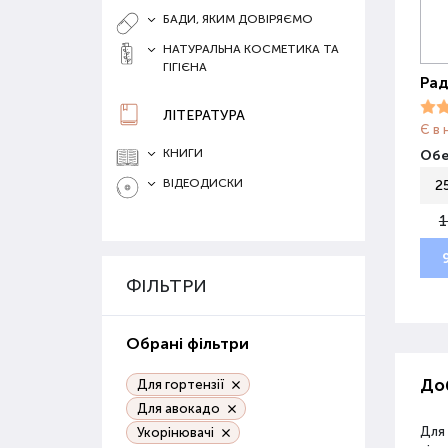
БАДИ, ЯКИМ ДОВІРЯЄМО
НАТУРАЛЬНА КОСМЕТИКА ТА
ГІГІЄНА
Рад
ЛІТЕРАТУРА
Є в 
КНИГИ
Обе
ВІДЕОДИСКИ
2
1
ФІЛЬТРИ
Обрані фільтри
Доб
Для гортензії
Для авокадо
Для
Укорінювачі