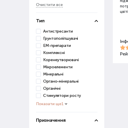
під
Очистити все
потр
цвіт
Тип
Різ
Антистресанти
Грунтополіпшувачі
Інф
Для 
ЕМ-препарати
засо
Комплексні
Добр
Рей
Коренеутворювачі
Орг
Мікроелементи
Мінеральні
Орга
Органо-мінеральні
сапр
Органічні
пові
Стимулятори росту
ґрун
Показати ще
1
Орг
веге
Призначення
Гру