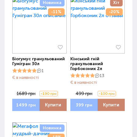
Новинка
Хіт
-11%
-20%
Біогумус гранульований
Кінський гній
Гумігран 30л
гранульований
Горбоконик 2л
1
13
Є в наявності
Є в наявності
1689 грн
499 грн
-190 грн
-100 грн
Купити
Купити
1499 грн
399 грн
Новинка