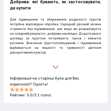
Добрива: які бувають, як застосовувати,
де купити
Для підвищення та збереження родючості ґрунтів
потрібна відповідна обробка. Середній урожай можна
отримати без підживлення, але якщо ви розраховуєте
на солідний результат, добрива необхідні. Додаткового
догляду за ґрунтом потребують також і кімнатні
рослини. Внесення грунтополіпшувачів і підживлення
відбивається на пишноті та тривалості цвітіння
декоративних культур.
Різновиди засобів для покращення
властивостей ґрунту
Інформація на сторінці була для Вас
корисною!? Оцініть!
Для покращення поживних якостей ґрунту
використовуються різні види засобів: мінеральні
добрива, органічні суміші, засоби змішаного типу,
Рейтинг:
5.0
/
5
1
голос
стимулятори росту та бактеріологічні препарати.
Добрива не можна використовувати бездумно, треба
знати, що й для чого застосовується.