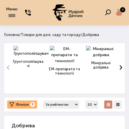
Меню
0
/
/
Головна
Товари для дачі, саду та городу
Добрива
Грунтополіпшува
Мінеральні
чі
добрива
ЕМ-препарати та
технології
Фільтри
3
Добрива