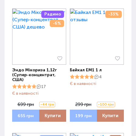
Радимо
-33%
-6%
Эндо Мікориза 1,12г
Байкал ЕМ1 1 л
(Супер-концентрат,
4
США)
Є в наявності
17
Є в наявності
699 грн
299 грн
-44 грн
-100 грн
Купити
Купити
655 грн
199 грн