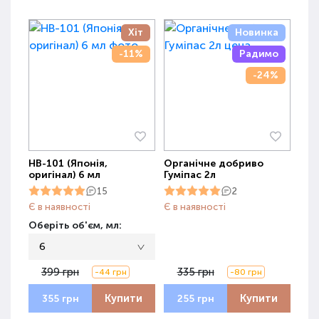
Хіт
Новинка
-11%
Радимо
-24%
НВ-101 (Японія,
Органічне добриво
оригінал) 6 мл
Гуміпас 2л
15
2
Є в наявності
Є в наявності
Оберіть об'єм, мл:
6
399 грн
335 грн
-44 грн
-80 грн
Купити
Купити
355 грн
255 грн