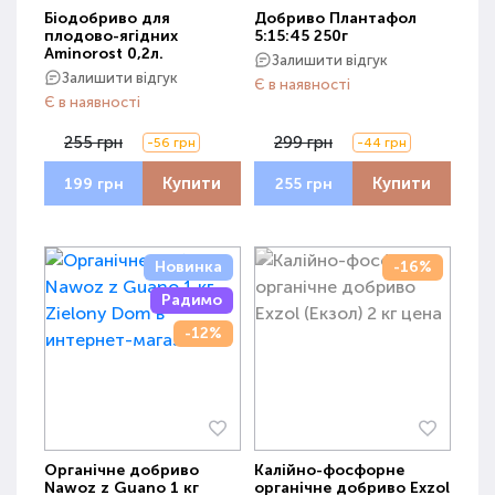
Біодобриво для
Добриво Плантафол
плодово-ягідних
5:15:45 250г
Aminorost 0,2л.
Залишити відгук
Залишити відгук
Є в наявності
Є в наявності
255 грн
299 грн
-56 грн
-44 грн
Купити
Купити
199 грн
255 грн
Новинка
-16%
Радимо
-12%
Органічне добриво
Калійно-фосфорне
Nawoz z Guano 1 кг
органічне добриво Exzol