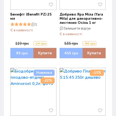
Бенефіт (Benefit PZ) 25
Добриво Яра Міла (Yara
мл
Mila) для декоративно-
листяних Осінь 1 кг
1
Залишити відгук
Є в наявності
Є в наявності
119 грн
535 грн
-24 грн
-80 грн
Купити
Купити
95 грн
455 грн
Новинка
-15%
-22%