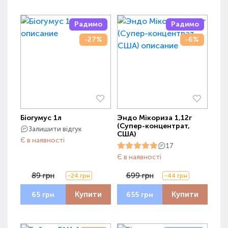
Радимо
Радимо
-27%
-6%
Біогумус 1л
Эндо Мікориза 1,12г
(Супер-концентрат,
Залишити відгук
США)
Є в наявності
17
Є в наявності
89 грн
699 грн
-24 грн
-44 грн
Купити
Купити
65 грн
655 грн