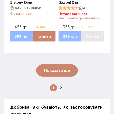
Zielony Dom
(Екзол) 2 кг
Залишити відгук
4
Є в наявності
Немає в наявності
Повідомити про наявність
455 грн
355 грн
-56 грн
-56 грн
Купити
Купити
399 грн
299 грн
Показати ще
1
2
Добрива: які бувають, як застосовувати,
де купити