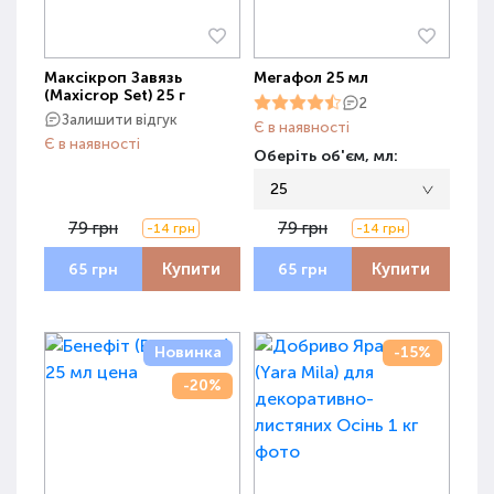
Максікроп Завязь
Мегафол 25 мл
(Maxicrop Set) 25 г
2
Залишити відгук
Є в наявності
Є в наявності
Оберіть об'єм, мл:
25
79 грн
79 грн
-14 грн
-14 грн
Купити
Купити
65 грн
65 грн
Новинка
-15%
-20%