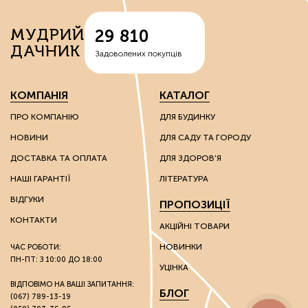
вермикуліти — відходи руди, що володіють здатністю
МУДРИЙ
29 810
спершу накопичувати вологу, а потім поступово
ДАЧНИК
вивільняти її;
Задоволених покупців
перліти – сполуки вулканічного походження, що
надають вологоутримуючі властивості субстратам;
діатоміти – багаті на кварц сполуки, які
КОМПАНІЯ
КАТАЛОГ
використовують для покращення властивостей
надлегких ґрунтів.
ПРО КОМПАНІЮ
ДЛЯ БУДИНКУ
НОВИНИ
ДЛЯ САДУ ТА ГОРОДУ
Ці речовини мають каталітичні та іонообмінні
властивості, завдяки яким можна впливати на хімічні
ДОСТАВКА ТА ОПЛАТА
ДЛЯ ЗДОРОВ'Я
властивості ґрунту.
НАШІ ГАРАНТІЇ
ЛІТЕРАТУРА
Грунтополіпшувачі використовують без обмежень на
ВІДГУКИ
ПРОПОЗИЦІЇ
вид культури: вони однаково гарні як для плодоносних
культур, так і для пальм та інших екзотів.
КОНТАКТИ
АКЦІЙНІ ТОВАРИ
НОВИНКИ
ЧАС РОБОТИ:
Стимулятори росту
ПН-ПТ: З 10:00 ДО 18:00
УЦІНКА
Розвиток культур багато в чому залежить від зовнішніх
ВІДПОВІМО НА ВАШІ ЗАПИТАННЯ:
БЛОГ
(067) 789-13-19
факторів. Через несприятливі погодні умови на ранніх