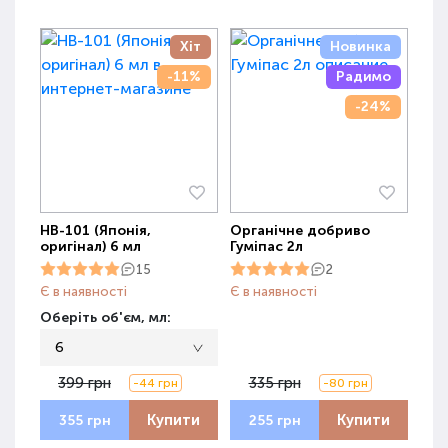
Хіт
Новинка
-11%
Радимо
-24%
НВ-101 (Японія,
Органічне добриво
оригінал) 6 мл
Гуміпас 2л
15
2
Є в наявності
Є в наявності
Оберіть об'єм, мл:
6
399 грн
335 грн
-44 грн
-80 грн
Купити
Купити
355 грн
255 грн