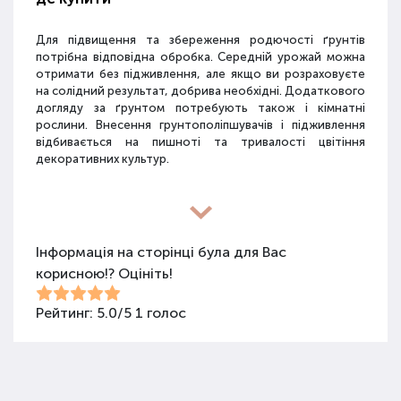
Для підвищення та збереження родючості ґрунтів
потрібна відповідна обробка. Середній урожай можна
отримати без підживлення, але якщо ви розраховуєте
на солідний результат, добрива необхідні. Додаткового
догляду за ґрунтом потребують також і кімнатні
рослини. Внесення грунтополіпшувачів і підживлення
відбивається на пишноті та тривалості цвітіння
декоративних культур.
Різновиди засобів для покращення
властивостей ґрунту
Інформація на сторінці була для Вас
корисною!? Оцініть!
Для покращення поживних якостей ґрунту
використовуються різні види засобів: мінеральні
добрива, органічні суміші, засоби змішаного типу,
Рейтинг:
5.0
/
5
1
голос
стимулятори росту та бактеріологічні препарати.
Добрива не можна використовувати бездумно, треба
знати, що й для чого застосовується.