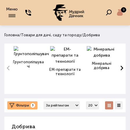
Меню
0
/
/
Головна
Товари для дачі, саду та городу
Добрива
Грунтополіпшува
Мінеральні
чі
добрива
ЕМ-препарати та
технології
Фільтри
3
Добрива