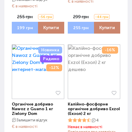
Є в наявності
Є в наявності
255 грн
299 грн
-56 грн
-44 грн
Купити
Купити
199 грн
255 грн
Новинка
-16%
Радимо
-12%
Органічне добриво
Калійно-фосфорне
Nawoz z Guano 1 кг
органічне добриво Exzol
Zielony Dom
(Екзол) 2 кг
Залишити відгук
4
Є в наявності
Немає в наявності
Повідомити про наявність