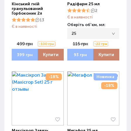
Кінський гній
Радіфарм 25 мл
гранульований
2
Горбоконик 2л
Є в наявності
13
Оберіть об'єм, мл:
Є в наявності
25
499 грн
115 грн
-100 грн
-22 грн
Купити
Купити
399 грн
93 грн
-18%
Новинка
-18%
Максікроп Завязь
Мегафол 25 мл