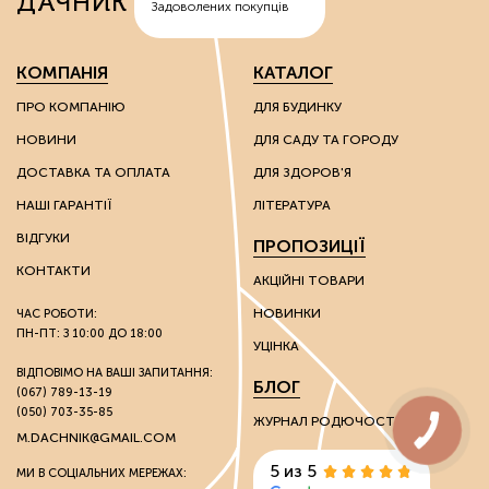
ДАЧНИК
Задоволених покупців
перліти – сполуки вулканічного походження, що
надають вологоутримуючі властивості субстратам;
діатоміти – багаті на кварц сполуки, які
КОМПАНІЯ
КАТАЛОГ
використовують для покращення властивостей
надлегких ґрунтів.
ПРО КОМПАНІЮ
ДЛЯ БУДИНКУ
НОВИНИ
ДЛЯ САДУ ТА ГОРОДУ
Ці речовини мають каталітичні та іонообмінні
властивості, завдяки яким можна впливати на хімічні
ДОСТАВКА ТА ОПЛАТА
ДЛЯ ЗДОРОВ'Я
властивості ґрунту.
НАШІ ГАРАНТІЇ
ЛІТЕРАТУРА
Грунтополіпшувачі використовують без обмежень на
ВІДГУКИ
ПРОПОЗИЦІЇ
вид культури: вони однаково гарні як для плодоносних
культур, так і для пальм та інших екзотів.
КОНТАКТИ
АКЦІЙНІ ТОВАРИ
НОВИНКИ
ЧАС РОБОТИ:
Стимулятори росту
ПН-ПТ: З 10:00 ДО 18:00
УЦІНКА
Розвиток культур багато в чому залежить від зовнішніх
ВІДПОВІМО НА ВАШІ ЗАПИТАННЯ:
БЛОГ
(067) 789-13-19
факторів. Через несприятливі погодні умови на ранніх
(050) 703-35-85
стадіях розвитку молоді рослини розвиваються
ЖУРНАЛ РОДЮЧОСТІ
недостатньо активно, виростають слабкими та
M.DACHNIK@GMAIL.COM
нежиттєстійкими.
5 из 5
МИ В СОЦІАЛЬНИХ МЕРЕЖАХ: