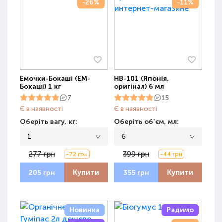
-26%
-11%
Емочки-Бокаші (ЕМ-
НВ-101 (Японія,
Бокаші) 1 кг
оригінал) 6 мл
7
15
Є в наявності
Є в наявності
Оберіть вагу, кг:
Оберіть об'єм, мл:
1
6
277 грн
399 грн
-72 грн
-44 грн
Купити
Купити
205 грн
355 грн
Новинка
Радимо