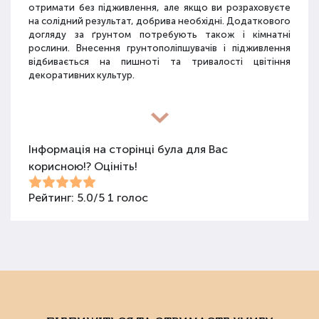
отримати без підживлення, але якщо ви розраховуєте
на солідний результат, добрива необхідні. Додаткового
догляду за ґрунтом потребують також і кімнатні
рослини. Внесення грунтополіпшувачів і підживлення
відбивається на пишноті та тривалості цвітіння
декоративних культур.
Різновиди засобів для покращення
властивостей ґрунту
Інформація на сторінці була для Вас
корисною!? Оцініть!
Для покращення поживних якостей ґрунту
використовуються різні види засобів: мінеральні
добрива, органічні суміші, засоби змішаного типу,
Рейтинг:
5.0
/
5
1
голос
стимулятори росту та бактеріологічні препарати.
Добрива не можна використовувати бездумно, треба
знати, що й для чого застосовується.
Органічні добрива
Органічними називають добрива природного
походження: гній, пташиний послід, перегній, компост,