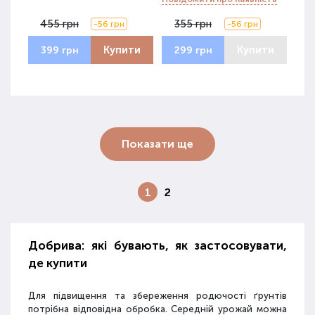
455 грн
355 грн
-56 грн
-56 грн
Купити
Купити
399 грн
299 грн
Показати ще
1
2
Добрива: які бувають, як застосовувати,
де купити
Для підвищення та збереження родючості ґрунтів
потрібна відповідна обробка. Середній урожай можна