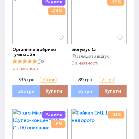
Радимо
-27%
-24%
Органічне добриво
Біогумус 1л
Гуміпас 2л
Залишити відгук
2
Є в наявності
Є в наявності
335 грн
89 грн
-80 грн
-24 грн
Купити
Купити
255 грн
65 грн
Радимо
-33%
-6%