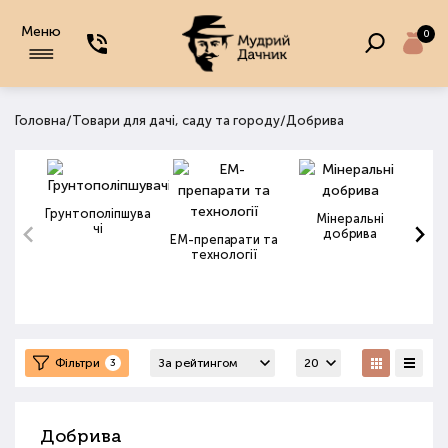
Меню
0
/
/
Головна
Товари для дачі, саду та городу
Добрива
Грунтополіпшува
Мінеральні
чі
добрива
ЕМ-препарати та
технології
Фільтри
3
Добрива