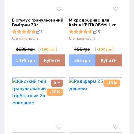
Біогумус гранульований
Мікродобриво для
Гумігран 30л
Квітів КВІТКОБУМ 1 кг
1
3
Є в наявності
Є в наявності
1689 грн
455 грн
-190 грн
-100 грн
Купити
Купити
1499 грн
355 грн
Хіт
-19%
-20%