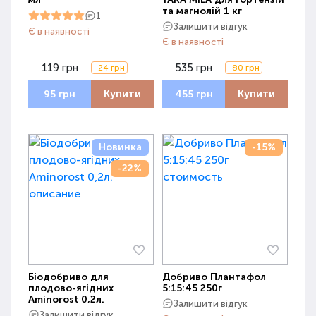
та магнолій 1 кг
1
Залишити відгук
Є в наявності
Є в наявності
119 грн
535 грн
-24 грн
-80 грн
Купити
Купити
95 грн
455 грн
Новинка
-15%
-22%
Біодобриво для
Добриво Плантафол
плодово-ягідних
5:15:45 250г
Aminorost 0,2л.
Залишити відгук
Залишити відгук