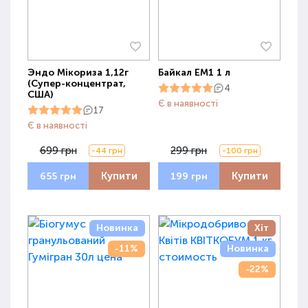
Эндо Мікориза 1,12г
Байкал ЕМ1 1 л
(Супер-концентрат,
4
США)
Є в наявності
17
Є в наявності
699 грн
299 грн
-44 грн
-100 грн
Купити
Купити
655 грн
199 грн
Новинка
Хіт
-11%
Новинка
-22%