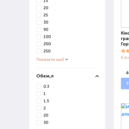
15
20
25
30
90
Кін
100
гра
Гор
200
250
Є в 
Показати ще
2
4
Обєм,л
3
0.3
1
1,5
2
20
30