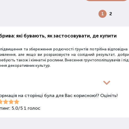
1
2
рива: які бувають, як застосовувати, де купити
 підвищення та збереження родючості ґрунтів потрібна відповідн
живлення, але якщо ви розраховуєте на солідний результат, добр
ебують також і кімнатні рослини. Внесення грунтополіпшувачів і пі
іння декоративних культур.
новиди засобів для покращення властивостей ґрунт
ормація на сторінці була для Вас корисною!? Оцініть!
покращення поживних якостей ґрунту використовуються різні види 
би змішаного типу, стимулятори росту та бактеріологічні препарати
ива не можна використовувати бездумно, треба знати, що й для чо
тинг:
5.0
/
5
1
голос
анічні добрива