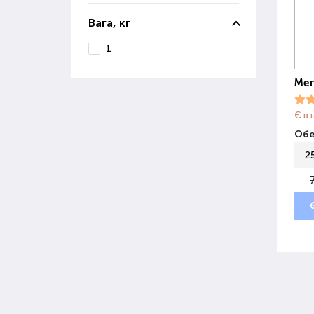
Вага, кг
1
Мег
Є в 
Обе
2