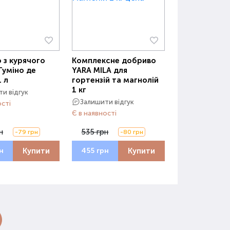
 з курячого
Комплексне добриво
Гуміно де
YARA MILA для
1 л
гортензій та магнолій
1 кг
и відгук
Залишити відгук
ості
Є в наявності
н
535 грн
-79 грн
-80 грн
Купити
Купити
н
455 грн