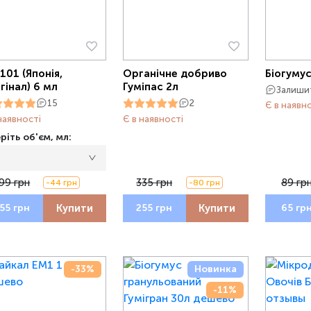
101 (Японія,
Органічне добриво
Біогумус
гінал) 6 мл
Гуміпас 2л
Залишит
15
2
Є в наявн
наявності
Є в наявності
ріть об'єм, мл:
99 грн
335 грн
89 гр
-44 грн
-80 грн
Купити
Купити
55 грн
255 грн
65 гр
-33%
Новинка
-11%