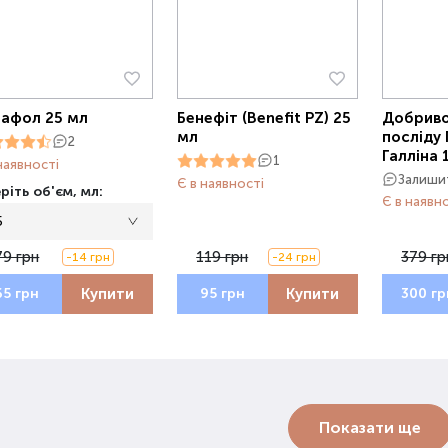
афол 25 мл
Бенефіт (Benefit PZ) 25
Добриво
мл
посліду 
2
Галліна 
1
наявності
Залишит
Є в наявності
ріть об'єм, мл:
Є в наявн
5
79 грн
119 грн
379 гр
-14 грн
-24 грн
Купити
Купити
65 грн
95 грн
300 гр
Показати ще