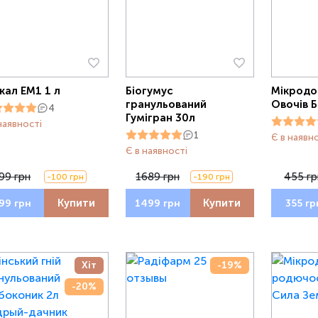
кал ЕМ1 1 л
Біогумус
Мікродо
гранульований
Овочів 
4
Гумігран 30л
наявності
1
Є в наявн
Є в наявності
99 грн
1689 грн
455 гр
-100 грн
-190 грн
Купити
Купити
99 грн
1499 грн
355 гр
Хіт
-19%
-20%