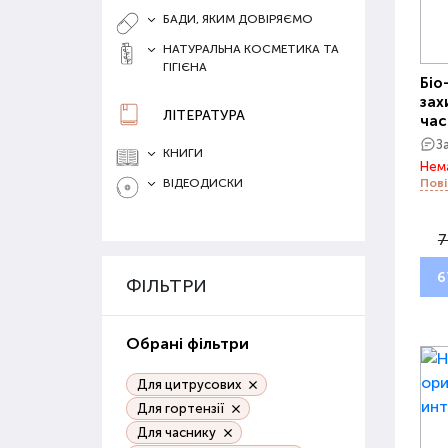
БАДИ, ЯКИМ ДОВІРЯЄМО
НАТУРАЛЬНА КОСМЕТИКА ТА
ГІГІЄНА
Біо
зах
ЛІТЕРАТУРА
час
З
КНИГИ
Нема
ВІДЕОДИСКИ
Пові
7
6
ФІЛЬТРИ
Обрані фільтри
Для цитрусових
Для гортензії
Для часнику