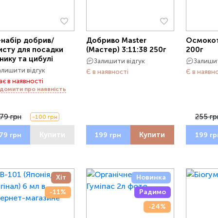
-набір добрив/
Добриво Master
Осмокот 
исту для посадки
(Мастер) 3:11:38 250г
200г
нику та цибулі
Залишити відгук
Залишит
алишити відгук
Є в наявності
Є в наявн
є в наявності
домити про наявність
79 грн
255 гр
-100 грн
Купити
Купити
79 грн
199 грн
199 гр
Хіт
Новинка
-11%
Радимо
-24%