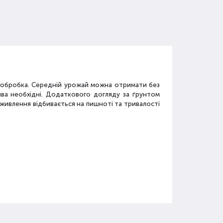
а обробка. Середній урожай можна отримати без
ива необхідні. Додаткового догляду за ґрунтом
дживлення відбивається на пишноті та тривалості
у
засобів: мінеральні добрива, органічні суміші,
.
го застосовується.