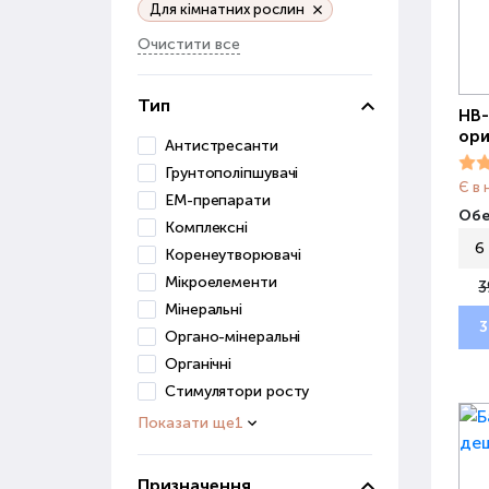
Для кімнатних рослин
Очистити все
Тип
НВ-
ори
Антистресанти
Грунтополіпшувачі
Є в 
ЕМ-препарати
Обе
Комплексні
6
Коренеутворювачі
Мікроелементи
3
Мінеральні
3
Органо-мінеральні
Органічні
Стимулятори росту
Показати ще
1
Призначення