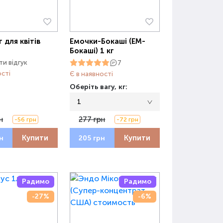
для квітів
Емочки-Бокаші (ЕМ-
Бокаші) 1 кг
и відгук
7
ості
Є в наявності
Оберіть вагу, кг:
1
н
277 грн
-56 грн
-72 грн
Купити
Купити
н
205 грн
Радимо
Радимо
-27%
-6%