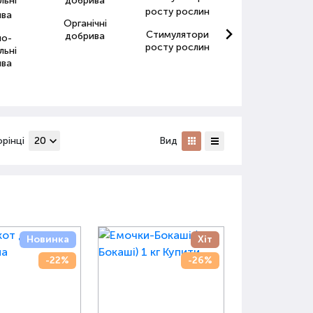
Органічні
Стимулятори
Антистресанти
добрива
но-
росту рослин
для рослин
льні
ива
орінці
Вид
Новинка
Хіт
-22%
-26%