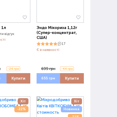
 1л
Эндо Мікориза 1,12г
(Супер-концентрат,
и відгук
США)
ості
17
Є в наявності
н
699 грн
-24 грн
-44 грн
Купити
Купити
н
655 грн
Хіт
Хіт
-22%
Новинка
-22%