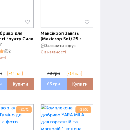
бриво для
Максікроп Завязь
ті ґрунту Сила
(Maxicrop Set) 25 г
кг
Залишити відгук
2
Є в наявності
ості
н
79 грн
-44 грн
-14 грн
Купити
Купити
н
65 грн
-21%
-15%