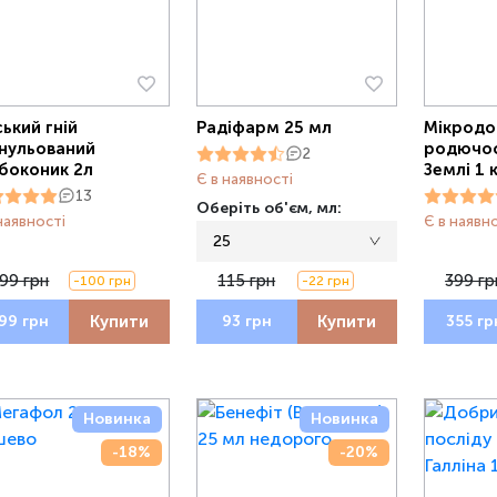
ський гній
Радіфарм 25 мл
Мікродо
нульований
родючос
2
боконик 2л
Землі 1 
Є в наявності
13
Оберіть об'єм, мл:
наявності
Є в наявн
25
99 грн
115 грн
399 гр
-100 грн
-22 грн
Купити
Купити
99 грн
93 грн
355 гр
Новинка
Новинка
-18%
-20%