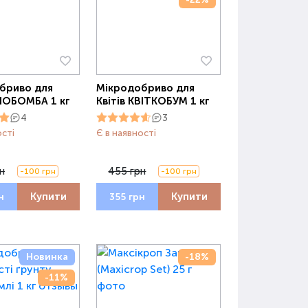
бриво для
Мікродобриво для
БІОБОМБА 1 кг
Квітів КВІТКОБУМ 1 кг
4
3
ості
Є в наявності
н
455 грн
-100 грн
-100 грн
Купити
Купити
н
355 грн
Новинка
-18%
-11%