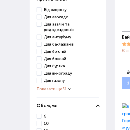
Від хлорозу
Для авокадо
Для азалій та
рододендронів
Для антуріуму
Бай
Для баклажанів
Є в 
Для бегоній
Для бонсай
Для буряка
2
Для винограду
Для газону
1
Показати ще
51
Обєм,мл
6
10