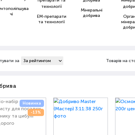
унтополіпшува
Мінеральні
чі
добрива
ЕМ-препарати
Орга
та технології
мінера
добр
тувати за
Товарів на ст
брива
Новинка
-13%