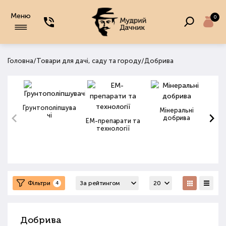
Меню
0
/
/
Головна
Товари для дачі, саду та городу
Добрива
Грунтополіпшува
Мінеральні
чі
добрива
ЕМ-препарати та
технології
Фільтри
4
Добрива