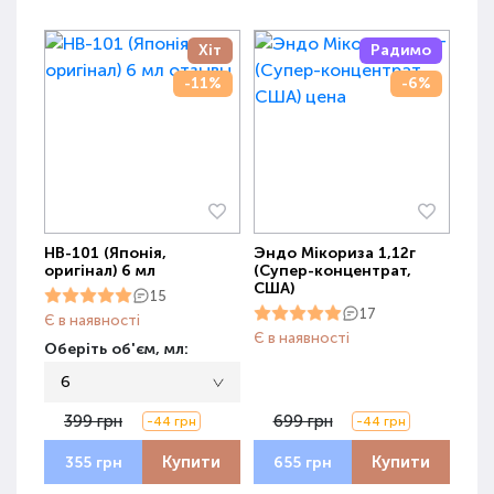
Хіт
Радимо
-11%
-6%
НВ-101 (Японія,
Эндо Мікориза 1,12г
оригінал) 6 мл
(Супер-концентрат,
США)
15
17
Є в наявності
Є в наявності
Оберіть об'єм, мл:
6
399 грн
699 грн
-44 грн
-44 грн
Купити
Купити
355 грн
655 грн