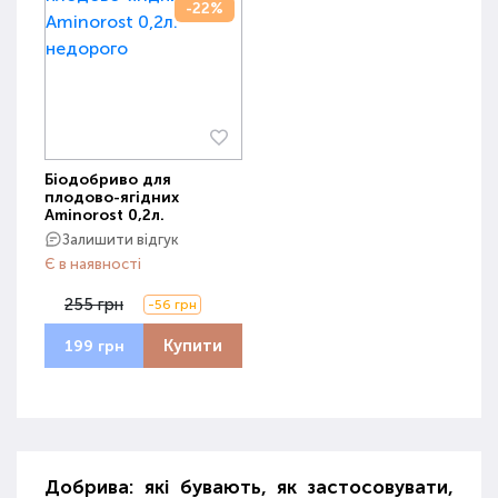
-22%
Біодобриво для
плодово-ягідних
Aminorost 0,2л.
Залишити відгук
Є в наявності
255 грн
-56 грн
Купити
199 грн
Добрива: які бувають, як застосовувати,