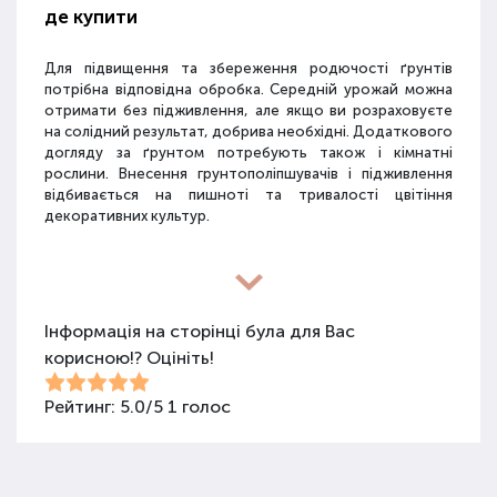
де купити
Для підвищення та збереження родючості ґрунтів
потрібна відповідна обробка. Середній урожай можна
отримати без підживлення, але якщо ви розраховуєте
на солідний результат, добрива необхідні. Додаткового
догляду за ґрунтом потребують також і кімнатні
рослини. Внесення грунтополіпшувачів і підживлення
відбивається на пишноті та тривалості цвітіння
декоративних культур.
Різновиди засобів для покращення
властивостей ґрунту
Інформація на сторінці була для Вас
корисною!? Оцініть!
Для покращення поживних якостей ґрунту
використовуються різні види засобів: мінеральні
добрива, органічні суміші, засоби змішаного типу,
Рейтинг:
5.0
/
5
1
голос
стимулятори росту та бактеріологічні препарати.
Добрива не можна використовувати бездумно, треба
знати, що й для чого застосовується.