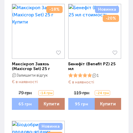
-18%
Новинка
-20%
Максікроп Завязь
Бенефіт (Benefit PZ) 25
(Maxicrop Set) 25 г
мл
Залишити відгук
1
Є в наявності
Є в наявності
79 грн
119 грн
-14 грн
-24 грн
Купити
Купити
65 грн
95 грн
Новинка