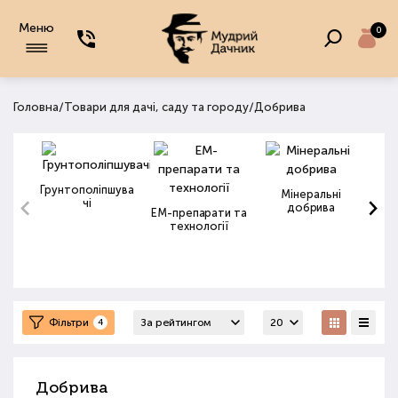
Меню
0
/
/
Головна
Товари для дачі, саду та городу
Добрива
Грунтополіпшува
Мінеральні
чі
добрива
ЕМ-препарати та
технології
Фільтри
4
Добрива