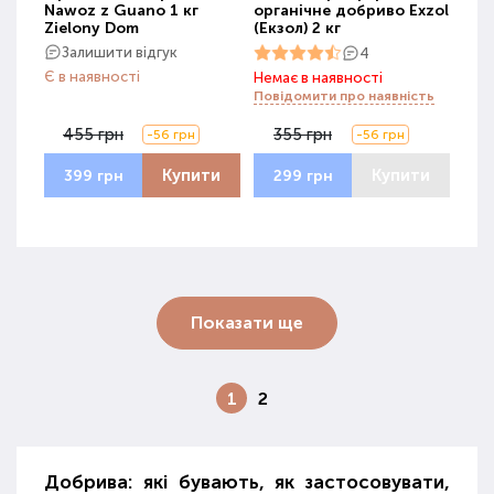
Nawoz z Guano 1 кг
органічне добриво Exzol
Zielony Dom
(Екзол) 2 кг
Залишити відгук
4
Є в наявності
Немає в наявності
Повідомити про наявність
455 грн
355 грн
-56 грн
-56 грн
Купити
Купити
399 грн
299 грн
Показати ще
1
2
Добрива: які бувають, як застосовувати,