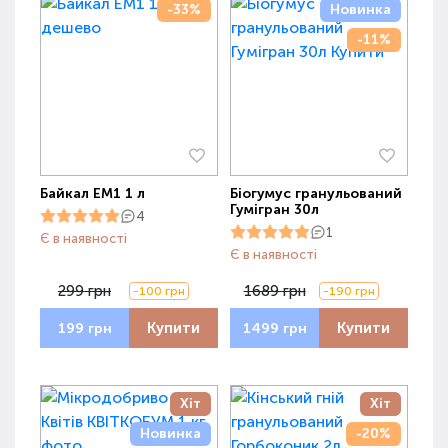
-33%
Новинка
-11%
Байкал ЕМ1 1 л
Біогумус гранульований
Гумігран 30л
4
1
Є в наявності
Є в наявності
299 грн
1689 грн
-100 грн
-190 грн
Купити
Купити
199 грн
1499 грн
Хіт
Хіт
Новинка
-20%