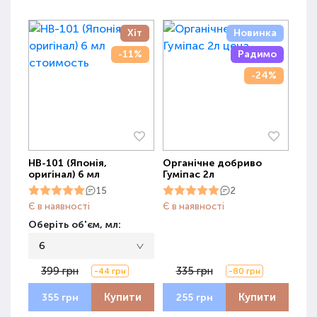
Хіт
Новинка
-11%
Радимо
-24%
НВ-101 (Японія,
Органічне добриво
оригінал) 6 мл
Гуміпас 2л
15
2
Є в наявності
Є в наявності
Оберіть об'єм, мл:
6
399 грн
335 грн
-44 грн
-80 грн
Купити
Купити
355 грн
255 грн