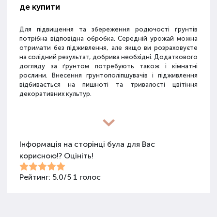
де купити
Для підвищення та збереження родючості ґрунтів
потрібна відповідна обробка. Середній урожай можна
отримати без підживлення, але якщо ви розраховуєте
на солідний результат, добрива необхідні. Додаткового
догляду за ґрунтом потребують також і кімнатні
рослини. Внесення грунтополіпшувачів і підживлення
відбивається на пишноті та тривалості цвітіння
декоративних культур.
Різновиди засобів для покращення
властивостей ґрунту
Інформація на сторінці була для Вас
корисною!? Оцініть!
Для покращення поживних якостей ґрунту
використовуються різні види засобів: мінеральні
добрива, органічні суміші, засоби змішаного типу,
Рейтинг:
5.0
/
5
1
голос
стимулятори росту та бактеріологічні препарати.
Добрива не можна використовувати бездумно, треба
знати, що й для чого застосовується.