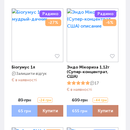
Радимо
Радимо
-27%
-6%
Біогумус 1л
Эндо Мікориза 1,12г
(Супер-концентрат,
Залишити відгук
США)
Є в наявності
17
Є в наявності
89 грн
699 грн
-24 грн
-44 грн
Купити
Купити
65 грн
655 грн