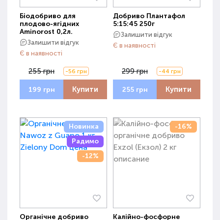
Біодобриво для
Добриво Плантафол
плодово-ягідних
5:15:45 250г
Aminorost 0,2л.
Залишити відгук
Залишити відгук
Є в наявності
Є в наявності
255 грн
299 грн
-56 грн
-44 грн
Купити
Купити
199 грн
255 грн
Новинка
-16%
Радимо
-12%
Органічне добриво
Калійно-фосфорне