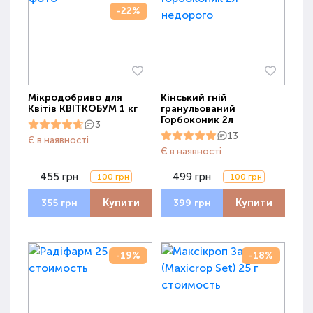
-22%
Мікродобриво для
Кінський гній
Квітів КВІТКОБУМ 1 кг
гранульований
Горбоконик 2л
3
13
Є в наявності
Є в наявності
455 грн
499 грн
-100 грн
-100 грн
Купити
Купити
355 грн
399 грн
-19%
-18%