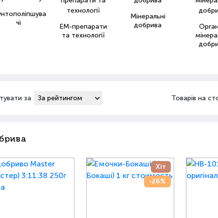
унтополіпшува
Мінеральні
чі
добрива
ЕМ-препарати
Орга
та технології
мінера
добр
тувати за
Товарів на ст
брива
Хіт
-26%