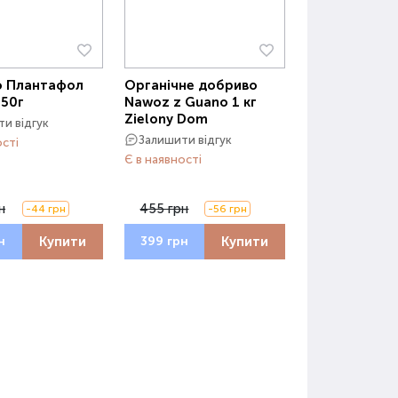
о Плантафол
Органічне добриво
250г
Nawoz z Guano 1 кг
Zielony Dom
и відгук
Залишити відгук
ості
Є в наявності
н
455 грн
-44 грн
-56 грн
Купити
Купити
н
399 грн