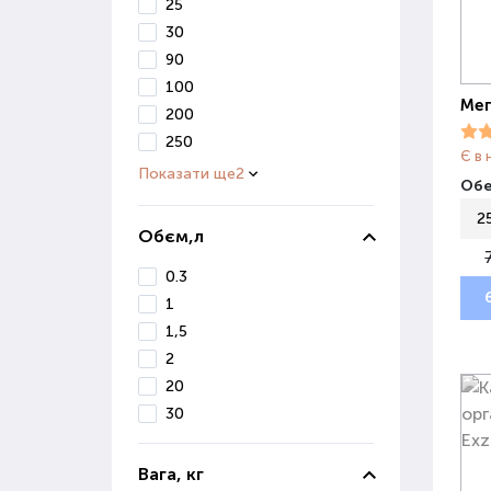
25
30
90
100
Мег
200
250
Є в 
Показати ще
2
Обе
2
Обєм,л
0.3
1
1,5
2
20
30
Вага, кг