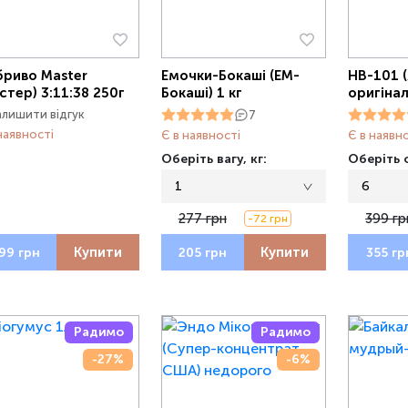
риво Master
Емочки-Бокаші (ЕМ-
НВ-101 (
стер) 3:11:38 250г
Бокаші) 1 кг
оригінал
алишити відгук
7
наявності
Є в наявності
Є в наявн
Оберіть вагу, кг:
Оберіть о
1
6
277 грн
399 гр
-72 грн
Купити
Купити
99 грн
205 грн
355 гр
Радимо
Радимо
-27%
-6%