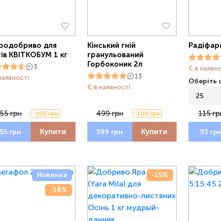
родобриво для
Кінський гній
Радіфар
тів КВІТКОБУМ 1 кг
гранульований
Горбоконик 2л
3
Є в наявн
13
наявності
Оберіть о
Є в наявності
25
55 грн
499 грн
115 гр
-100 грн
-100 грн
Купити
Купити
55 грн
399 грн
93 гр
Новинка
-15%
-18%