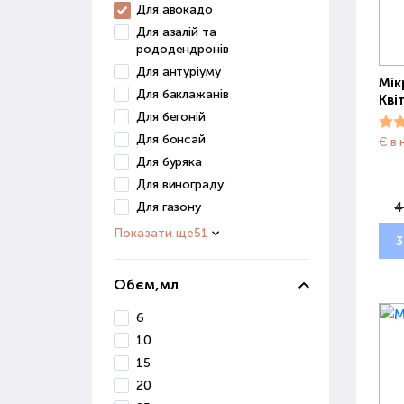
Для авокадо
Для азалій та
рододендронів
Для антуріуму
Мік
Для баклажанів
Кві
Для бегоній
Для бонсай
Є в 
Для буряка
Для винограду
Для газону
4
Показати ще
51
3
Обєм,мл
6
10
15
20