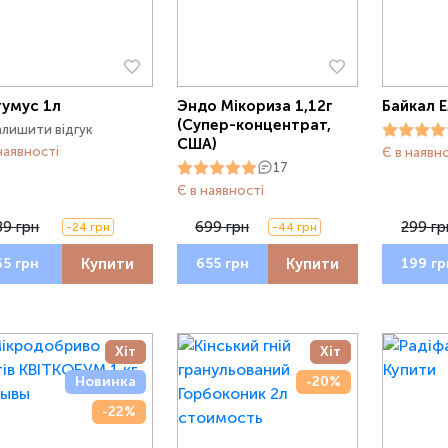
гумус 1л
Эндо Мікориза 1,12г
Байкал Е
(Супер-концентрат,
алишити відгук
США)
наявності
Є в наявн
17
Є в наявності
89 грн
699 грн
299 гр
-24 грн
-44 грн
Купити
Купити
65 грн
655 грн
199 гр
Хіт
Хіт
Новинка
-20%
-22%