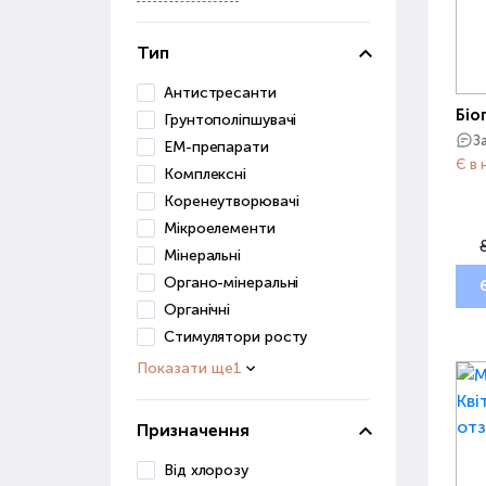
Тип
Антистресанти
Біо
Грунтополіпшувачі
З
ЕМ-препарати
Є в 
Комплексні
Коренеутворювачі
Мікроелементи
Мінеральні
Органо-мінеральні
Органічні
Стимулятори росту
Показати ще
1
Призначення
Від хлорозу