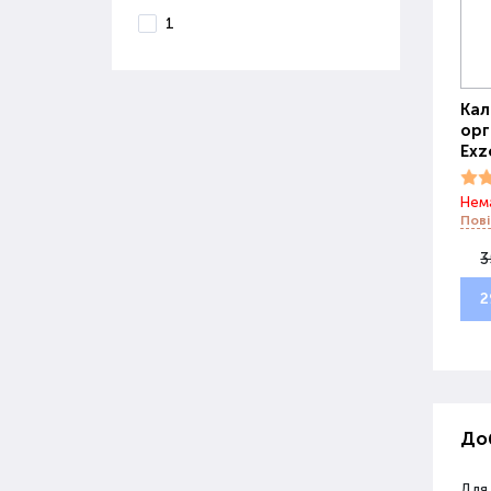
1
Кал
орг
Exzo
Нема
Пові
3
2
Доб
Для