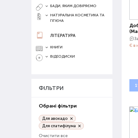
БАДИ, ЯКИМ ДОВІРЯЄМО
НАТУРАЛЬНА КОСМЕТИКА ТА
ГІГІЄНА
Доб
(Ма
ЛІТЕРАТУРА
З
Є в 
КНИГИ
ВІДЕОДИСКИ
1
ФІЛЬТРИ
Обрані фільтри
Для авокадо
Для спатифілума
Очистити все