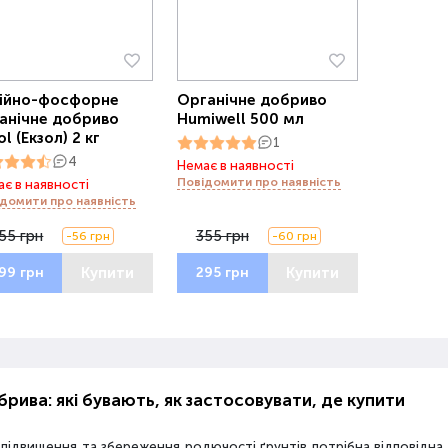
ійно-фосфорне
Органічне добриво
анічне добриво
Humiwell 500 мл
l (Екзол) 2 кг
1
4
Немає в наявності
Повідомити про наявність
є в наявності
домити про наявність
55 грн
355 грн
-56 грн
-60 грн
Купити
Купити
99 грн
295 грн
рива: які бувають, як застосовувати, де купити
 підвищення та збереження родючості ґрунтів потрібна відповідн