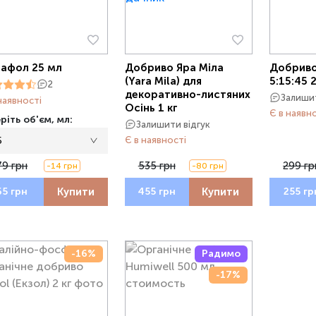
афол 25 мл
Добриво Яра Міла
Добрив
(Yara Mila) для
5:15:45 
2
декоративно-листяних
Залишит
наявності
Осінь 1 кг
Є в наявн
ріть об'єм, мл:
Залишити відгук
5
Є в наявності
79 грн
535 грн
299 гр
-14 грн
-80 грн
Купити
Купити
65 грн
455 грн
255 гр
-16%
Радимо
-17%