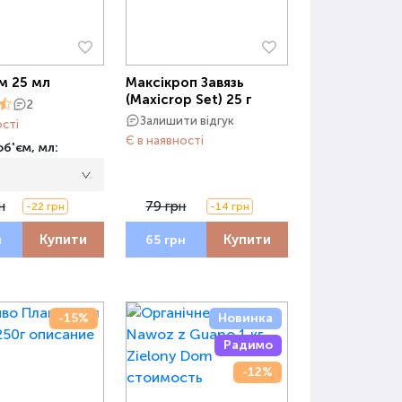
м 25 мл
Максікроп Завязь
(Maxicrop Set) 25 г
2
Залишити відгук
ості
Є в наявності
б'єм, мл:
н
79 грн
-22 грн
-14 грн
Купити
Купити
н
65 грн
-15%
Новинка
Радимо
-12%