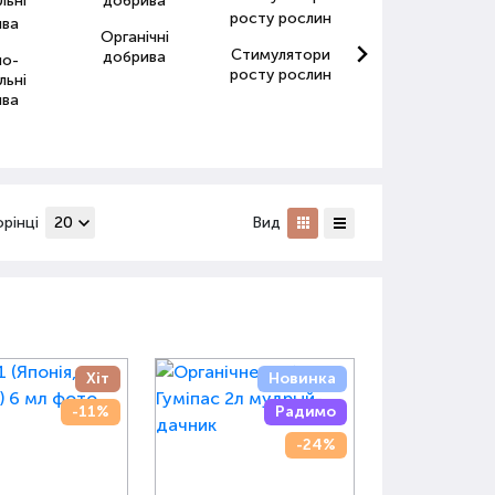
Органічні
Стимулятори
Антистресанти
добрива
но-
росту рослин
для рослин
льні
ива
орінці
Вид
Хіт
Новинка
-11%
Радимо
-24%