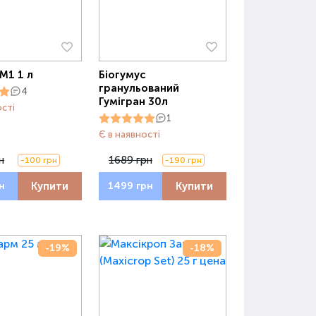
М1 1 л
Біогумус
гранульований
4
Гумігран 30л
ості
1
Є в наявності
н
1689 грн
-100 грн
-190 грн
Купити
Купити
н
1499 грн
-19%
-18%