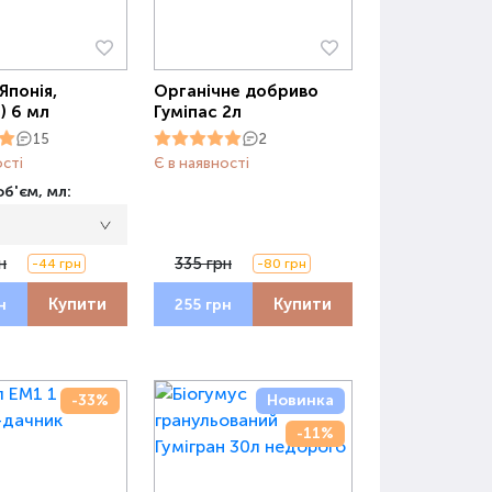
Японія,
Органічне добриво
) 6 мл
Гуміпас 2л
15
2
ості
Є в наявності
б'єм, мл:
н
335 грн
-44 грн
-80 грн
Купити
Купити
н
255 грн
-33%
Новинка
-11%