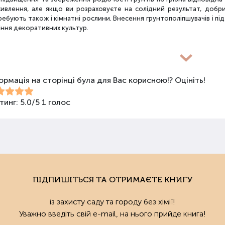
живлення, але якщо ви розраховуєте на солідний результат, добр
ебують також і кімнатні рослини. Внесення грунтополіпшувачів і пі
іння декоративних культур.
новиди засобів для покращення властивостей ґрунт
ормація на сторінці була для Вас корисною!? Оцініть!
покращення поживних якостей ґрунту використовуються різні види 
би змішаного типу, стимулятори росту та бактеріологічні препарати
ива не можна використовувати бездумно, треба знати, що й для чо
тинг:
5.0
/
5
1
голос
анічні добрива
нічними називають добрива природного походження: гній, пташиний
опель та ін. Ці засоби екологічні та безпечні для овочів. Вони по
тро- та вологообміну. Органічні складники є їжею для мікроорганіз
ту.
ПІДПИШІТЬСЯ ТА ОТРИМАЄТЕ КНИГУ
аніку можна застосовувати починаючи з весни та до осені. Натур
із захисту саду та городу без хімії!
тації. Їх можна використовувати й при сівбі насіння, і для квітучих ро
Уважно введіть свій e-mail, на нього прийде книга!