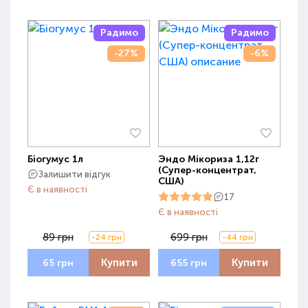
Радимо
Радимо
-27%
-6%
Біогумус 1л
Эндо Мікориза 1,12г
(Супер-концентрат,
Залишити відгук
США)
Є в наявності
17
Є в наявності
89 грн
699 грн
-24 грн
-44 грн
Купити
Купити
65 грн
655 грн