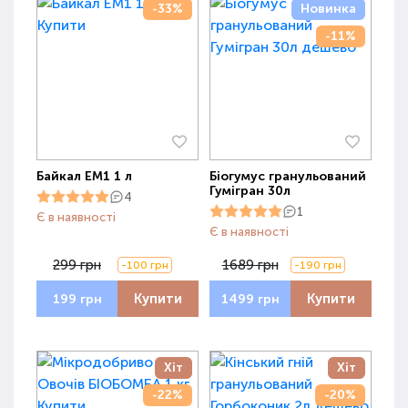
-33%
Новинка
-11%
Байкал ЕМ1 1 л
Біогумус гранульований
Гумігран 30л
4
1
Є в наявності
Є в наявності
299 грн
1689 грн
-100 грн
-190 грн
Купити
Купити
199 грн
1499 грн
Хіт
Хіт
-22%
-20%