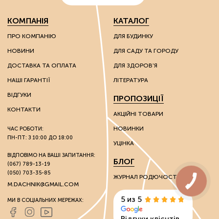
надають вологоутримуючі властивості субстратам;
діатоміти – багаті на кварц сполуки, які
КОМПАНІЯ
КАТАЛОГ
використовують для покращення властивостей
надлегких ґрунтів.
ПРО КОМПАНІЮ
ДЛЯ БУДИНКУ
НОВИНИ
ДЛЯ САДУ ТА ГОРОДУ
Ці речовини мають каталітичні та іонообмінні
властивості, завдяки яким можна впливати на хімічні
ДОСТАВКА ТА ОПЛАТА
ДЛЯ ЗДОРОВ'Я
властивості ґрунту.
НАШІ ГАРАНТІЇ
ЛІТЕРАТУРА
Грунтополіпшувачі використовують без обмежень на
ВІДГУКИ
ПРОПОЗИЦІЇ
вид культури: вони однаково гарні як для плодоносних
культур, так і для пальм та інших екзотів.
КОНТАКТИ
АКЦІЙНІ ТОВАРИ
НОВИНКИ
ЧАС РОБОТИ:
Стимулятори росту
ПН-ПТ: З 10:00 ДО 18:00
УЦІНКА
Розвиток культур багато в чому залежить від зовнішніх
ВІДПОВІМО НА ВАШІ ЗАПИТАННЯ:
БЛОГ
(067) 789-13-19
факторів. Через несприятливі погодні умови на ранніх
(050) 703-35-85
стадіях розвитку молоді рослини розвиваються
ЖУРНАЛ РОДЮЧОСТІ
недостатньо активно, виростають слабкими та
M.DACHNIK@GMAIL.COM
нежиттєстійкими.
5 из 5
МИ В СОЦІАЛЬНИХ МЕРЕЖАХ:
Стимулятори росту сприяють активації вегетативних
Відгуки клієнтів