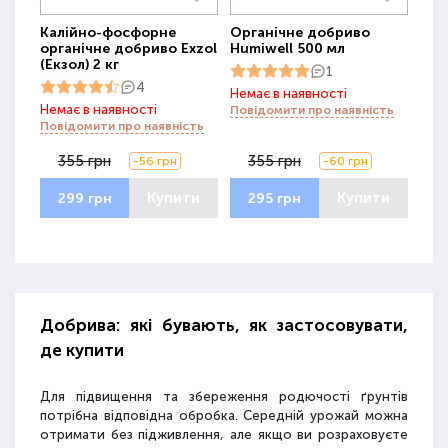
Калійно-фосфорне
Органічне добриво
органічне добриво Exzol
Humiwell 500 мл
(Екзол) 2 кг
1
4
Немає в наявності
Немає в наявності
Повідомити про наявність
Повідомити про наявність
355 грн
355 грн
-56 грн
-60 грн
Купити
Купити
299 грн
295 грн
Добрива: які бувають, як застосовувати,
де купити
Для підвищення та збереження родючості ґрунтів
потрібна відповідна обробка. Середній урожай можна
отримати без підживлення, але якщо ви розраховуєте