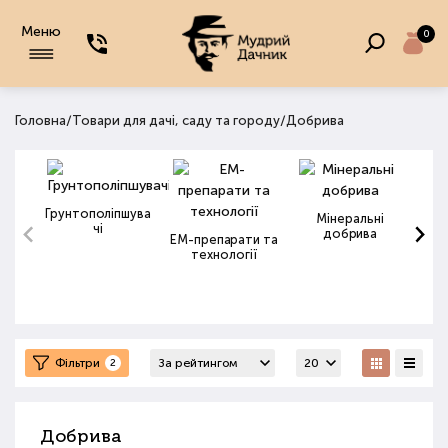
Меню
0
/
/
Головна
Товари для дачі, саду та городу
Добрива
Грунтополіпшува
Мінеральні
чі
добрива
ЕМ-препарати та
технології
Фільтри
2
Добрива