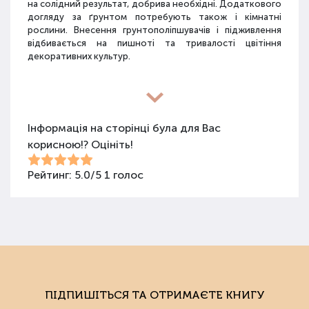
на солідний результат, добрива необхідні. Додаткового
догляду за ґрунтом потребують також і кімнатні
рослини. Внесення грунтополіпшувачів і підживлення
відбивається на пишноті та тривалості цвітіння
декоративних культур.
Різновиди засобів для покращення
властивостей ґрунту
Інформація на сторінці була для Вас
корисною!? Оцініть!
Для покращення поживних якостей ґрунту
використовуються різні види засобів: мінеральні
добрива, органічні суміші, засоби змішаного типу,
Рейтинг:
5.0
/
5
1
голос
стимулятори росту та бактеріологічні препарати.
Добрива не можна використовувати бездумно, треба
знати, що й для чого застосовується.
Органічні добрива
Органічними називають добрива природного
походження: гній, пташиний послід, перегній, компост,
ПІДПИШІТЬСЯ ТА ОТРИМАЄТЕ КНИГУ
солома, зола, мул, сапропель та ін. Ці засоби екологічні