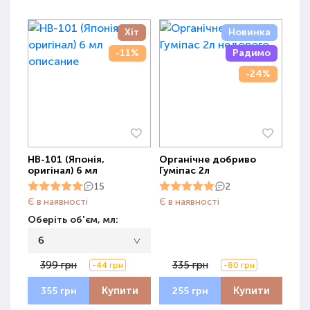
Хіт
Новинка
-11%
Радимо
-24%
НВ-101 (Японія,
Органічне добриво
оригінал) 6 мл
Гуміпас 2л
15
2
Є в наявності
Є в наявності
Оберіть об'єм, мл:
6
399 грн
335 грн
-44 грн
-80 грн
Купити
Купити
355 грн
255 грн