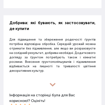
Добрива: які бувають, як застосовувати,
де купити
Для підвищення та збереження родючості ґрунтів
потрібна відповідна обробка. Середній урожай можна
отримати без підживлення, але якщо ви розраховуєте
на солідний результат, добрива необхідні. Додаткового
догляду за ґрунтом потребують також і кімнатні
рослини. Внесення грунтополіпшувачів і підживлення
відбивається на пишноті та тривалості цвітіння
декоративних культур.
Різновиди засобів для покращення
властивостей ґрунту
Інформація на сторінці була для Вас
корисною!? Оцініть!
Для покращення поживних якостей ґрунту