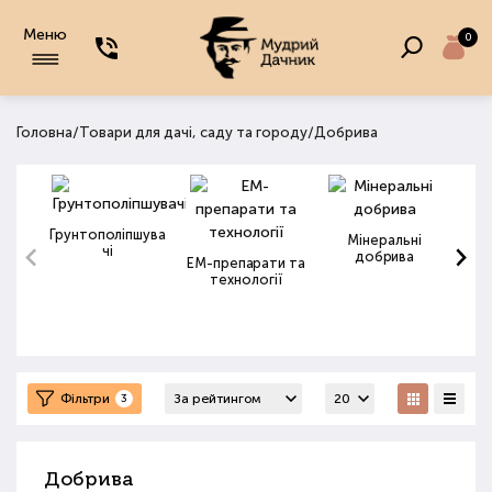
Меню
0
/
/
Головна
Товари для дачі, саду та городу
Добрива
Грунтополіпшува
Мінеральні
чі
добрива
ЕМ-препарати та
технології
Фільтри
3
Добрива