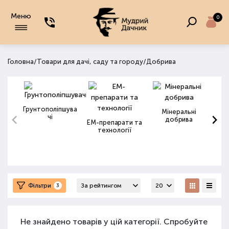
Меню
0
/
/
Головна
Товари для дачі, саду та городу
Добрива
Грунтополіпшува
Мінеральні
чі
добрива
ЕМ-препарати та
технології
Фільтри
3
Не знайдено товарів у цій категорії. Спробуйте