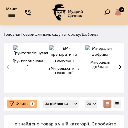
Меню
0
/
/
Головна
Товари для дачі, саду та городу
Добрива
Грунтополіпшува
Мінеральні
чі
добрива
ЕМ-препарати та
технології
Фільтри
3
Не знайдено товарів у цій категорії. Спробуйте