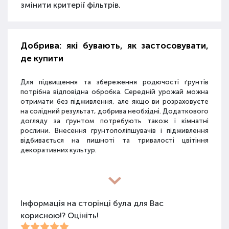
змінити критерії фільтрів.
Добрива: які бувають, як застосовувати,
де купити
Для підвищення та збереження родючості ґрунтів
потрібна відповідна обробка. Середній урожай можна
отримати без підживлення, але якщо ви розраховуєте
на солідний результат, добрива необхідні. Додаткового
догляду за ґрунтом потребують також і кімнатні
рослини. Внесення грунтополіпшувачів і підживлення
відбивається на пишноті та тривалості цвітіння
декоративних культур.
Різновиди засобів для покращення
властивостей ґрунту
Інформація на сторінці була для Вас
корисною!? Оцініть!
Для покращення поживних якостей ґрунту
використовуються різні види засобів: мінеральні