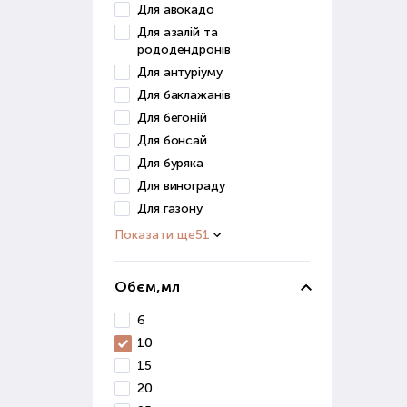
отри
Для авокадо
Для азалій та
Мік
рододендронів
Для антуріуму
Цей 
Для баклажанів
збер
Для бегоній
вико
Для бонсай
Прир
Для буряка
ефек
Для винограду
Для газону
Пре
кваш
Показати ще
51
Пр
Обєм,мл
При 
6
фак
10
зрос
15
сист
20