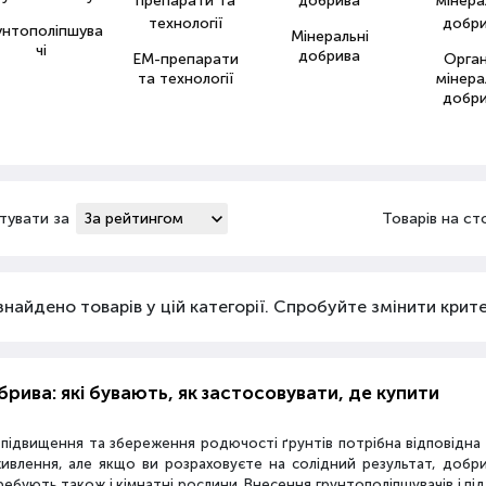
унтополіпшува
Мінеральні
чі
добрива
ЕМ-препарати
Орга
та технології
мінера
добр
тувати за
Товарів на ст
знайдено товарів у цій категорії. Спробуйте змінити критер
рива: які бувають, як застосовувати, де купити
 підвищення та збереження родючості ґрунтів потрібна відповідн
живлення, але якщо ви розраховуєте на солідний результат, добр
ебують також і кімнатні рослини. Внесення грунтополіпшувачів і пі