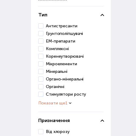
Грун
засо
Тип
До ц
Антистресанти
Грунтополіпшувачі
в
ЕМ-препарати
п
Комплексні
д
Коренеутворювачі
Ці р
Мікроелементи
Мінеральні
Грун
Органо-мінеральні
для 
Органічні
Ст
Стимулятори росту
Показати ще
1
Розв
роз
Призначення
Стим
Від хлорозу
дуж