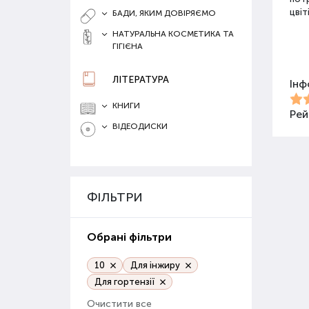
цвіт
БАДИ, ЯКИМ ДОВІРЯЄМО
НАТУРАЛЬНА КОСМЕТИКА ТА
ГІГІЄНА
Різ
ЛІТЕРАТУРА
Інф
Для 
засо
КНИГИ
Добр
Рей
ВІДЕОДИСКИ
Орг
Орга
сапр
ФІЛЬТРИ
пові
ґрун
Обрані фільтри
Орг
веге
10
Для інжиру
Для гортензії
Гру
Очистити все