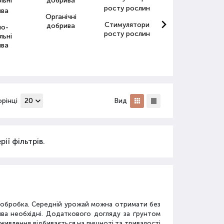
Органічні
Стимулятори
Антистресанти
добрива
но-
росту рослин
для рослин
льні
ива
орінці
Вид
ії фільтрів.
а обробка. Середній урожай можна отримати без
ива необхідні. Додаткового догляду за ґрунтом
дживлення відбивається на пишноті та тривалості