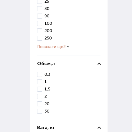
В і
25
вивч
30
90
Ко
100
200
Осі
250
сніг
Показати ще
2
Діля
Якщо
Обєм,л
0.3
Де 
1
Маг
1,5
ґрун
2
Вон
20
реал
30
Якщ
Поку
Вага, кг