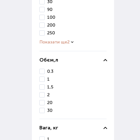
В і
30
вивч
90
100
Ко
200
250
Осі
сніг
Показати ще
2
Діля
Обєм,л
Якщо
0.3
Де 
1
1,5
Маг
2
ґрун
20
Вон
30
реал
Якщ
Вага, кг
Поку
1