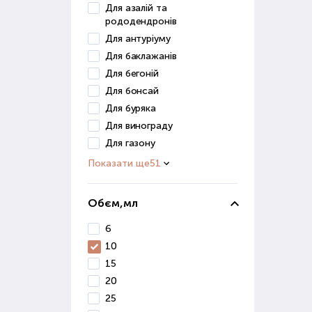
отри
Для азалій та
рододендронів
Мік
Для антуріуму
Для баклажанів
Цей 
Для бегоній
збер
Для бонсай
вико
Для буряка
Прир
Для винограду
ефек
Для газону
Показати ще
51
Пре
кваш
Обєм,мл
Пр
6
При 
10
фак
15
зрос
20
сист
25