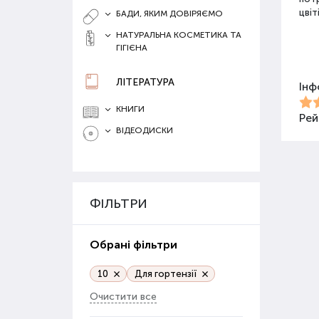
цвіт
БАДИ, ЯКИМ ДОВІРЯЄМО
НАТУРАЛЬНА КОСМЕТИКА ТА
ГІГІЄНА
Різ
ЛІТЕРАТУРА
Інф
Для 
засо
КНИГИ
Добр
Рей
ВІДЕОДИСКИ
Орг
Орга
сапр
ФІЛЬТРИ
пові
ґрун
Обрані фільтри
Орг
веге
10
Для гортензії
Очистити все
Гру