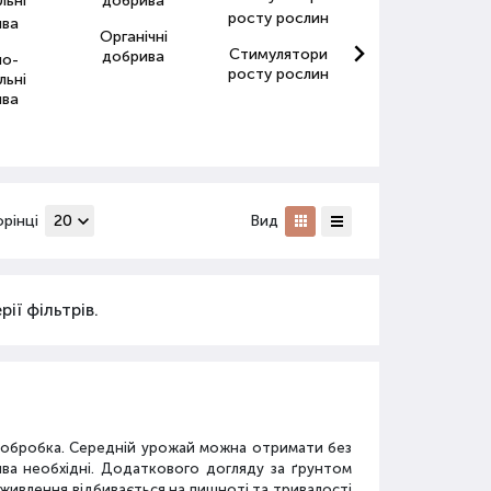
Органічні
Стимулятори
Антистресанти
добрива
но-
росту рослин
для рослин
льні
ива
орінці
Вид
ії фільтрів.
а обробка. Середній урожай можна отримати без
ива необхідні. Додаткового догляду за ґрунтом
дживлення відбивається на пишноті та тривалості