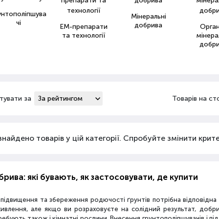
унтополіпшува
Мінеральні
чі
добрива
ЕМ-препарати
Орга
та технології
мінера
добр
тувати за
Товарів на ст
знайдено товарів у цій категорії. Спробуйте змінити критер
рива: які бувають, як застосовувати, де купити
 підвищення та збереження родючості ґрунтів потрібна відповідн
живлення, але якщо ви розраховуєте на солідний результат, добр
ебують також і кімнатні рослини. Внесення грунтополіпшувачів і пі