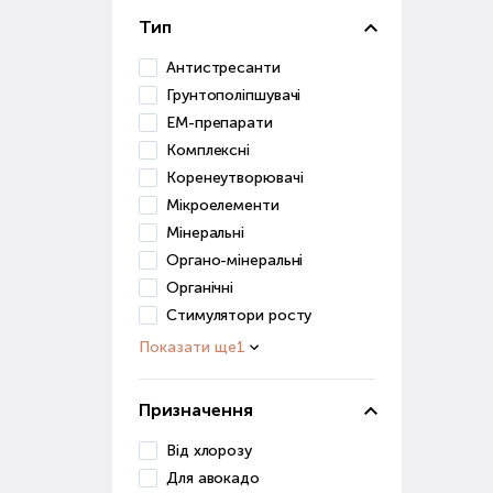
Грун
Тип
засо
Антистресанти
До ц
Грунтополіпшувачі
ЕМ-препарати
в
Комплексні
п
д
Коренеутворювачі
Мікроелементи
Ці р
Мінеральні
Органо-мінеральні
Грун
для 
Органічні
Стимулятори росту
Ст
Показати ще
1
Розв
Призначення
роз
Від хлорозу
Стим
Для авокадо
дуж