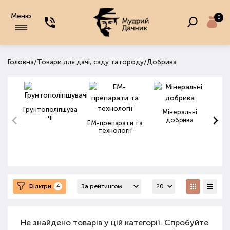
Меню
0
/
/
Головна
Товари для дачі, саду та городу
Добрива
Грунтополіпшува
Мінеральні
чі
добрива
ЕМ-препарати та
технології
Фільтри
4
Не знайдено товарів у цій категорії. Спробуйте