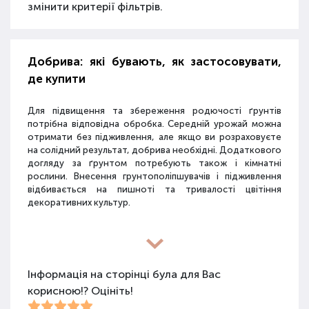
змінити критерії фільтрів.
Добрива: які бувають, як застосовувати,
де купити
Для підвищення та збереження родючості ґрунтів
потрібна відповідна обробка. Середній урожай можна
отримати без підживлення, але якщо ви розраховуєте
на солідний результат, добрива необхідні. Додаткового
догляду за ґрунтом потребують також і кімнатні
рослини. Внесення грунтополіпшувачів і підживлення
відбивається на пишноті та тривалості цвітіння
декоративних культур.
Різновиди засобів для покращення
властивостей ґрунту
Інформація на сторінці була для Вас
корисною!? Оцініть!
Для покращення поживних якостей ґрунту
використовуються різні види засобів: мінеральні