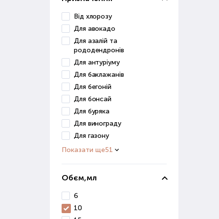
отри
Від хлорозу
Мік
Для авокадо
Для азалій та
Цей 
рододендронів
збер
Для антуріуму
вико
Для баклажанів
Прир
Для бегоній
ефек
Для бонсай
Для буряка
Пре
Для винограду
кваш
Для газону
Пр
Показати ще
51
При 
Обєм,мл
фак
зрос
6
сист
10