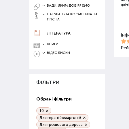
цвіт
БАДИ, ЯКИМ ДОВІРЯЄМО
НАТУРАЛЬНА КОСМЕТИКА ТА
ГІГІЄНА
Різ
ЛІТЕРАТУРА
Інф
Для 
засо
КНИГИ
Добр
Рей
ВІДЕОДИСКИ
Орг
Орга
сапр
ФІЛЬТРИ
пові
ґрун
Обрані фільтри
Орг
веге
10
Для герані (пеларгонії)
Гру
Для грошового дерева