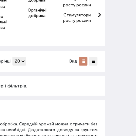
Органічні
Стимулятори
Антистресанти
добрива
но-
росту рослин
для рослин
льні
ива
орінці
Вид
ії фільтрів.
а обробка. Середній урожай можна отримати без
ива необхідні. Додаткового догляду за ґрунтом
дживлення відбивається на пишноті та тривалості