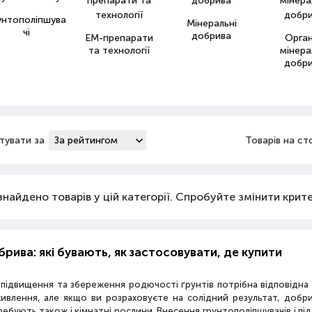
унтополіпшува
Мінеральні
чі
добрива
ЕМ-препарати
Орга
та технології
мінера
добр
тувати за
Товарів на ст
знайдено товарів у цій категорії. Спробуйте змінити критер
рива: які бувають, як застосовувати, де купити
 підвищення та збереження родючості ґрунтів потрібна відповідн
живлення, але якщо ви розраховуєте на солідний результат, добр
ебують також і кімнатні рослини. Внесення грунтополіпшувачів і пі