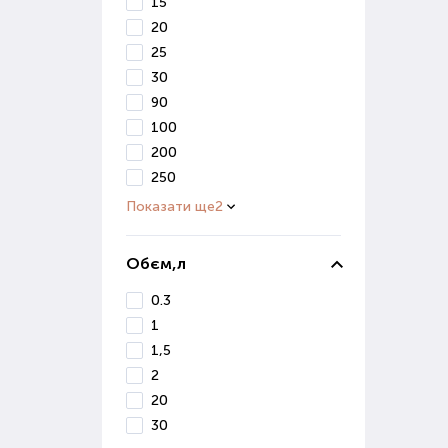
В і
15
вивч
20
25
Ко
30
90
Осі
100
сніг
200
Діля
250
Показати ще
2
Якщо
Де 
Обєм,л
0.3
Маг
ґрун
1
Вон
1,5
реал
2
20
Якщ
Поку
30