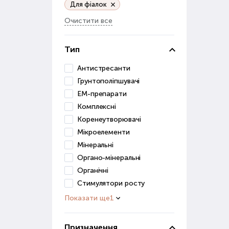
Для фіалок
Грун
Очистити все
засо
До ц
Тип
в
Антистресанти
п
Грунтополіпшувачі
д
ЕМ-препарати
Ці р
Комплексні
Коренеутворювачі
Грун
Мікроелементи
для 
Мінеральні
Ст
Органо-мінеральні
Органічні
Розв
Стимулятори росту
роз
Показати ще
1
Стим
дуж
Призначення