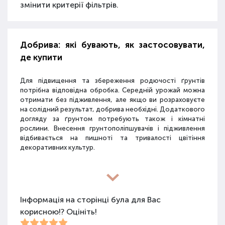
змінити критерії фільтрів.
Добрива: які бувають, як застосовувати,
де купити
Для підвищення та збереження родючості ґрунтів
потрібна відповідна обробка. Середній урожай можна
отримати без підживлення, але якщо ви розраховуєте
на солідний результат, добрива необхідні. Додаткового
догляду за ґрунтом потребують також і кімнатні
рослини. Внесення грунтополіпшувачів і підживлення
відбивається на пишноті та тривалості цвітіння
декоративних культур.
Різновиди засобів для покращення
властивостей ґрунту
Інформація на сторінці була для Вас
корисною!? Оцініть!
Для покращення поживних якостей ґрунту
використовуються різні види засобів: мінеральні