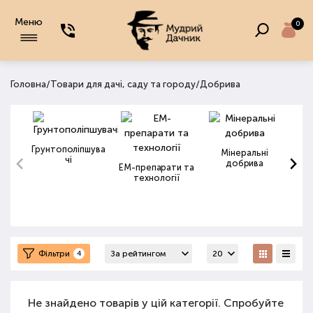
Меню
0
/
/
Головна
Товари для дачі, саду та городу
Добрива
Грунтополіпшува
Мінеральні
чі
добрива
ЕМ-препарати та
технології
Фільтри
4
Не знайдено товарів у цій категорії. Спробуйте