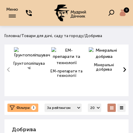
Меню
0
/
/
Головна
Товари для дачі, саду та городу
Добрива
Грунтополіпшува
Мінеральні
чі
добрива
ЕМ-препарати та
технології
Фільтри
3
Добрива