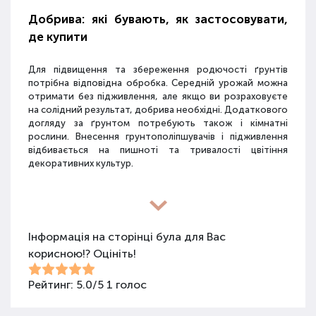
Добрива: які бувають, як застосовувати,
де купити
Для підвищення та збереження родючості ґрунтів
потрібна відповідна обробка. Середній урожай можна
отримати без підживлення, але якщо ви розраховуєте
на солідний результат, добрива необхідні. Додаткового
догляду за ґрунтом потребують також і кімнатні
рослини. Внесення грунтополіпшувачів і підживлення
відбивається на пишноті та тривалості цвітіння
декоративних культур.
Різновиди засобів для покращення
властивостей ґрунту
Інформація на сторінці була для Вас
корисною!? Оцініть!
Для покращення поживних якостей ґрунту
використовуються різні види засобів: мінеральні
добрива, органічні суміші, засоби змішаного типу,
Рейтинг:
5.0
/
5
1
голос
стимулятори росту та бактеріологічні препарати.
Добрива не можна використовувати бездумно, треба