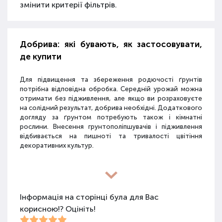
змінити критерії фільтрів.
Добрива: які бувають, як застосовувати,
де купити
Для підвищення та збереження родючості ґрунтів
потрібна відповідна обробка. Середній урожай можна
отримати без підживлення, але якщо ви розраховуєте
на солідний результат, добрива необхідні. Додаткового
догляду за ґрунтом потребують також і кімнатні
рослини. Внесення грунтополіпшувачів і підживлення
відбивається на пишноті та тривалості цвітіння
декоративних культур.
Різновиди засобів для покращення
властивостей ґрунту
Інформація на сторінці була для Вас
корисною!? Оцініть!
Для покращення поживних якостей ґрунту
використовуються різні види засобів: мінеральні