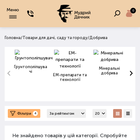
Меню
0
/
/
Головна
Товари для дачі, саду та городу
Добрива
Грунтополіпшува
Мінеральні
чі
добрива
ЕМ-препарати та
технології
Фільтри
4
Не знайдено товарів у цій категорії. Спробуйте