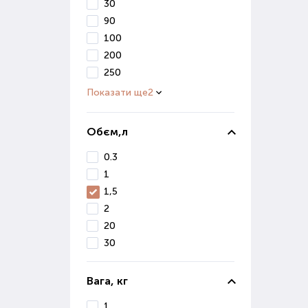
В і
30
вивч
90
100
Ко
200
250
Осі
сніг
Показати ще
2
Діля
Обєм,л
Якщо
0.3
Де 
1
1,5
Маг
2
ґрун
20
Вон
30
реал
Якщ
Вага, кг
Поку
1