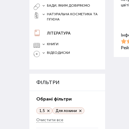
цвіт
БАДИ, ЯКИМ ДОВІРЯЄМО
НАТУРАЛЬНА КОСМЕТИКА ТА
ГІГІЄНА
Різ
ЛІТЕРАТУРА
Інф
Для 
засо
КНИГИ
Добр
Рей
ВІДЕОДИСКИ
Орг
Орга
сапр
ФІЛЬТРИ
пові
ґрун
Обрані фільтри
Орг
веге
1,5
Для лохини
Очистити все
Гру