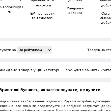
унтополіпшува
Мінеральні
чі
добрива
ЕМ-препарати
Орга
та технології
мінера
добр
тувати за
Товарів на ст
знайдено товарів у цій категорії. Спробуйте змінити критер
рива: які бувають, як застосовувати, де купити
 підвищення та збереження родючості ґрунтів потрібна відповідн
живлення, але якщо ви розраховуєте на солідний результат, добр
ебують також і кімнатні рослини. Внесення грунтополіпшувачів і пі