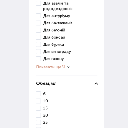
отри
Для азалій та
рододендронів
Мік
Для антуріуму
Для баклажанів
Цей 
Для бегоній
збер
Для бонсай
вико
Для буряка
Прир
Для винограду
ефек
Для газону
Показати ще
51
Пре
кваш
Обєм,мл
Пр
6
При 
10
фак
15
зрос
20
сист
25