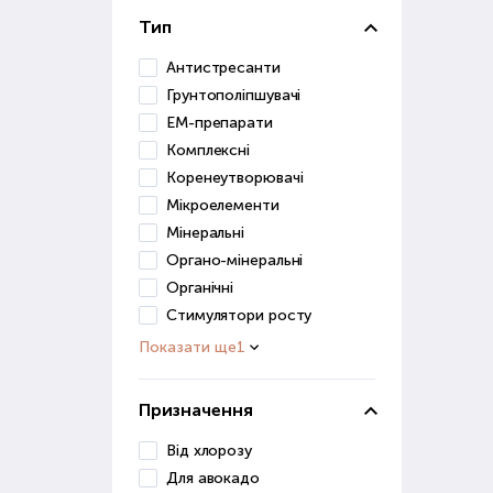
Грун
Тип
засо
Антистресанти
До ц
Грунтополіпшувачі
ЕМ-препарати
в
Комплексні
п
д
Коренеутворювачі
Мікроелементи
Ці р
Мінеральні
Органо-мінеральні
Грун
для 
Органічні
Стимулятори росту
Ст
Показати ще
1
Розв
Призначення
роз
Від хлорозу
Стим
Для авокадо
дуж