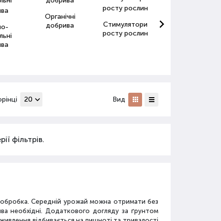
Органічні
Стимулятори
Антистресанти
добрива
но-
росту рослин
для рослин
льні
ива
орінці
Вид
ії фільтрів.
а обробка. Середній урожай можна отримати без
ива необхідні. Додаткового догляду за ґрунтом
дживлення відбивається на пишноті та тривалості