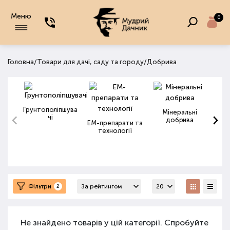
Меню
0
/
/
Головна
Товари для дачі, саду та городу
Добрива
Грунтополіпшува
Мінеральні
чі
добрива
ЕМ-препарати та
технології
Фільтри
2
Не знайдено товарів у цій категорії. Спробуйте