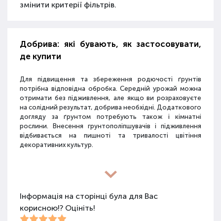
змінити критерії фільтрів.
Добрива: які бувають, як застосовувати,
де купити
Для підвищення та збереження родючості ґрунтів
потрібна відповідна обробка. Середній урожай можна
отримати без підживлення, але якщо ви розраховуєте
на солідний результат, добрива необхідні. Додаткового
догляду за ґрунтом потребують також і кімнатні
рослини. Внесення грунтополіпшувачів і підживлення
відбивається на пишноті та тривалості цвітіння
декоративних культур.
Різновиди засобів для покращення
властивостей ґрунту
Інформація на сторінці була для Вас
корисною!? Оцініть!
Для покращення поживних якостей ґрунту
використовуються різні види засобів: мінеральні