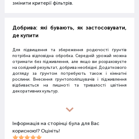
змінити критерії фільтрів.
Добрива: які бувають, як застосовувати,
де купити
Для підвищення та збереження родючості ґрунтів
потрібна відповідна обробка. Середній урожай можна
отримати без підживлення, але якщо ви розраховуєте
на солідний результат, добрива необхідні. Додаткового
догляду за ґрунтом потребують також і кімнатні
рослини. Внесення грунтополіпшувачів і підживлення
відбивається на пишноті та тривалості цвітіння
декоративних культур.
Різновиди засобів для покращення
властивостей ґрунту
Інформація на сторінці була для Вас
корисною!? Оцініть!
Для покращення поживних якостей ґрунту
використовуються різні види засобів: мінеральні