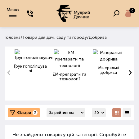
Меню
0
/
/
Головна
Товари для дачі, саду та городу
Добрива
Грунтополіпшува
Мінеральні
чі
добрива
ЕМ-препарати та
технології
Фільтри
3
Не знайдено товарів у цій категорії. Спробуйте