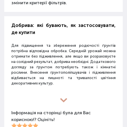
змінити критерії фільтрів.
Добрива: які бувають, як застосовувати,
де купити
Для підвищення та збереження родючості ґрунтів
потрібна відповідна обробка. Середній урожай можна
отримати без підживлення, але якщо ви розраховуєте
на солідний результат, добрива необхідні. Додаткового
догляду за ґрунтом потребують також і кімнатні
рослини. Внесення грунтополіпшувачів і підживлення
відбивається на пишноті та тривалості цвітіння
декоративних культур.
Різновиди засобів для покращення
властивостей ґрунту
Інформація на сторінці була для Вас
корисною!? Оцініть!
Для покращення поживних якостей ґрунту
використовуються різні види засобів: мінеральні