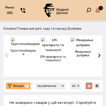
Меню
0
/
/
Головна
Товари для дачі, саду та городу
Добрива
Грунтополіпшува
Мінеральні
чі
добрива
ЕМ-препарати та
технології
Фільтри
2
Не знайдено товарів у цій категорії. Спробуйте