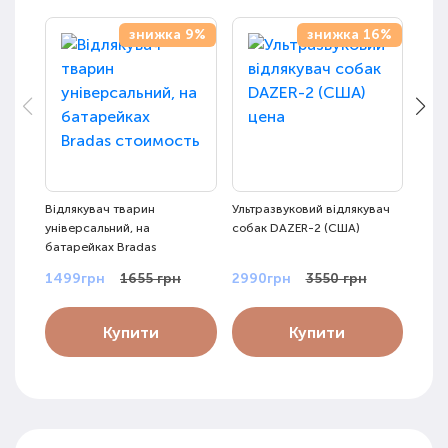
знижка 9%
знижка 16%
Відлякувач тварин
Ультразвуковий відлякувач
Відл
універсальний, на
собак DAZER-2 (США)
ульт
батарейках Bradas
1499грн
1655 грн
2990грн
3550 грн
399
Купити
Купити