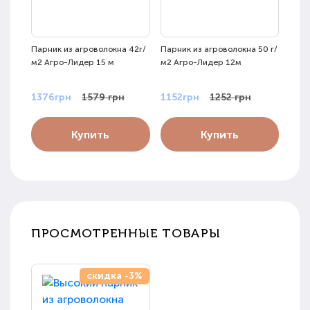
Парник из агроволокна 42г/
Парник из агроволокна 50 г/
Парн
м2 Агро-Лидер 15 м
м2 Агро-Лидер 12м
м2 А
1376грн
1579 грн
1152грн
1252 грн
891
Купить
Купить
ПРОСМОТРЕННЫЕ ТОВАРЫ
скидка -3%