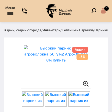
Меню
0
/
/
/
для дачи, сада и огорода
Инвентарь
Теплицы и Парники
Парники
Акция
-3%