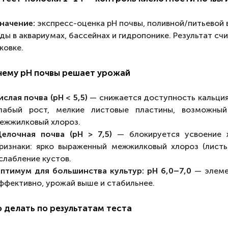
начение:
экспресс-оценка pH почвы, поливной/питьевой 
ды в аквариумах, бассейнах и гидропонике. Результат сч
ковке.
чему pH почвы решает урожай
ислая почва (pH < 5,5)
— снижается доступность кальция (
лабый рост, мелкие листовые пластины, возможный
ежжилковый хлороз.
елочная почва (pH > 7,5)
— блокируется усвоение же
ризнаки: ярко выраженный межжилковый хлороз (листь
слабление кустов.
птимум для большинства культур: pH 6,0–7,0
— элеме
ффективно, урожай выше и стабильнее.
 делать по результатам теста