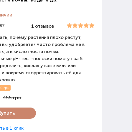
личии
887
|
1
отзывов
ать, почему растения плохо растут,
 вы удобряете? Часто проблема не в
х, а в кислотности почвы.
ьные pH-тест-полоски помогут за 5
ределить, кислая у вас земля или
 и вовремя скорректировать её для
урожая.
0 грн
455 грн
Купить
ть в 1 клик