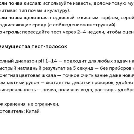
сли почва кислая:
используйте известь, доломитовую мук
читывая тип почвы и культуру).
сли почва щелочная:
подкисляйте кислым торфом, серой
одкисляющие среду (с соблюдением инструкций).
онтроль:
пересдайте тест через 2–4 недели, чтобы оцен
еимущества тест-полосок
олный диапазон pH 1–14 — подходит для любых задач на
ыстрый наглядный результат за 5 секунд — без приборов 
онятная цветовая шкала — точное считывание даже нови
омпактный рулон — хватает на десятки проверок, удобно 
ниверсальность — почва, поливная вода, растворы удобре
к хранения: не ограничен.
отовитель: Китай.