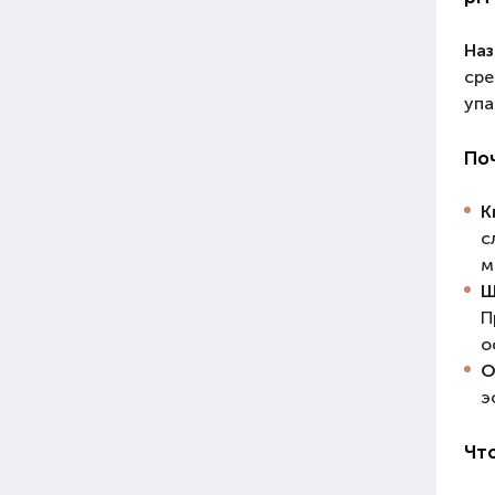
Наз
сре
упа
По
К
с
м
Щ
П
о
О
э
Что