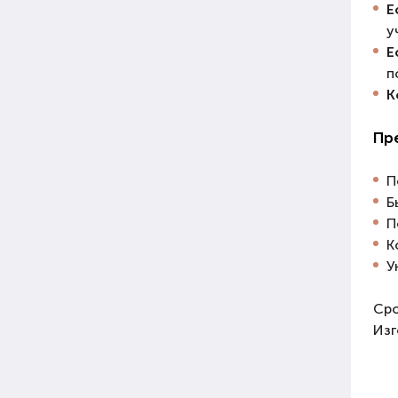
Е
у
Е
п
К
Пр
П
Б
П
К
У
Сро
Изг