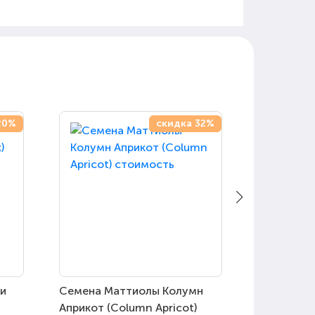
20%
скидка 32%
и
Семена Маттиолы Колумн
Семена М
Априкот (Column Apricot)
Миракл Кр