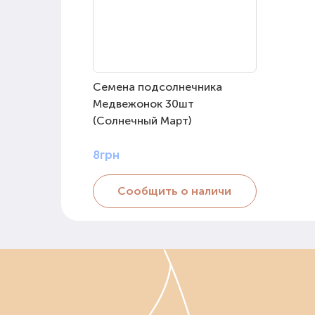
Семена подсолнечника
Медвежонок 30шт
(Солнечный Март)
8грн
Сообщить о наличи