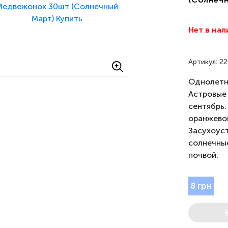
Нет в на
Артикул: 2
Однолетн
Астровые 
сентябрь.
оранжевой
Засухоус
солнечны
почвой.
8 грн