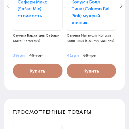
Семена Бархатцев Сафари
Семена Маттиолы Колумн
Семе
Микс (Safari Mix)
Болл Пинк (Column Ball Pink)
Роуз 
39грн
49 грн
41грн
69 грн
49г
Купить
Купить
ПРОСМОТРЕННЫЕ ТОВАРЫ