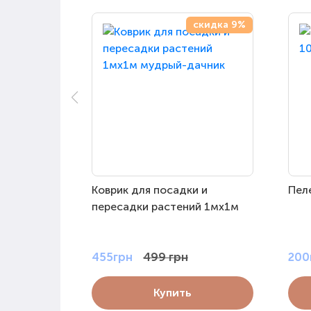
скидка 9%
Коврик для посадки и
Пел
пересадки растений 1мх1м
455грн
499 грн
200
Купить