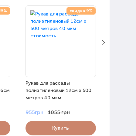
25%
скидка 9%
Рукав для рассады
Набор для
66см
полиэтиленовый 12см х 500
рассады
метров 40 мкм
955грн
1055 грн
77грн
89
Купить