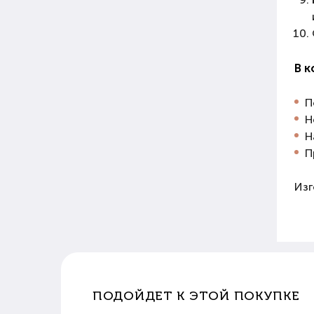
В к
П
Н
Н
П
Изг
ПОДОЙДЕТ К ЭТОЙ ПОКУПКЕ