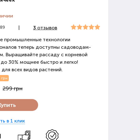
личии
689
|
3
отзывов
е промышленные технологии
оналов теперь доступны садоводам-
м. Выращивайте рассаду с корневой
до 30% мощнее быстро и легко!
для всех видов растений.
 грн
299 грн
Купить
ть в 1 клик