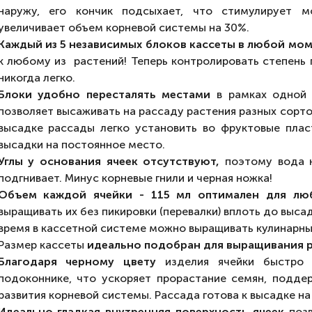
наружу, его кончик подсыхает, что стимулирует 
увеличивает объем корневой системы на 30%.
Каждый из 5 независимых блоков кассеты в любой мо
к любому из растений! Теперь контролировать степень 
никогда легко.
Блоки удобно пересталять местами
в рамках одной 
позволяет высаживать на рассаду растения разных сортов
высадке рассады легко установить во фруктовые плас
высадки на постоянное место.
Углы у основания ячеек отсутствуют,
поэтому вода н
подгнивает. Минус корневые гнили и черная ножка!
Объем каждой ячейки - 115 мл оптимален для лю
выращивать их без пикировки (перевалки) вплоть до выса
время в кассетной системе можно выращивать кулинарны
Размер кассеты
идеально подобран для выращивания р
Благодаря черному цвету
изделия ячейки быстро н
подоконнике, что ускоряет прорастание семян, подд
развития корневой системы. Рассада готова к высадке на
Идеально гладкая внутренняя поверхность ячеек
позв