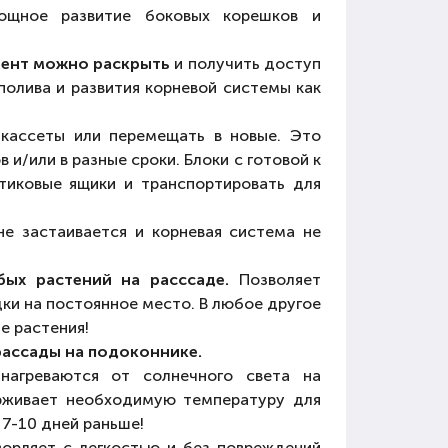
мощное развитие боковых корешков и
мент можно раскрыть
и получить доступ
полива и развития корневой системы как
кассеты или перемещать в новые. Это
 и/или в разные сроки. Блоки с готовой к
тиковые ящики и транспортировать для
е застаивается и корневая система не
бых растений на расссаде.
Позволяет
дки на постоянное место. В любое другое
е растения!
ассады на подоконнике.
агреваются от солнечного света на
ерживает необходимую температуру для
 7-10 дней раньше!
орляет с легкостью и без повреждений