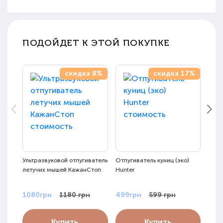
ПОДОЙДЕТ К ЭТОЙ ПОКУПКЕ
скидка 8%
скидка 17%
Ультразвуковой отпугиватель
Отпугиватель куниц (эко)
Ульт
летучих мышей КажанСтоп
Hunter
мыше
1080грн
1180 грн
499грн
599 грн
810
Купить
Купить