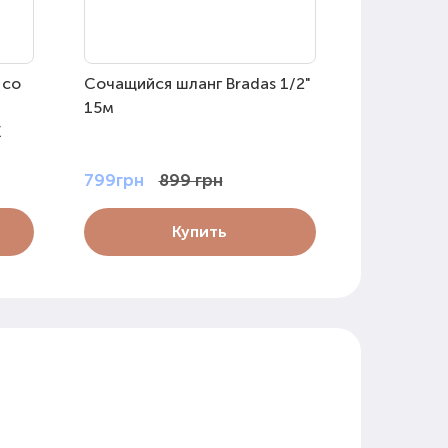
 со
Cочащийся шланг Bradas 1/2"
Cочащийся
15м
7,5м
E
799грн
899 грн
550грн
Купить