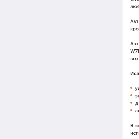
люб
Авт
кро
Авт
W7B
воз
Исп
у
э
д
л
В к
исп