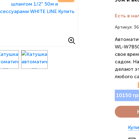
Есть в на
Артикул: 3
Автомати
WL-W7B50 
свое врем
садом. На
делают э
любого с
10150 гр
Купи