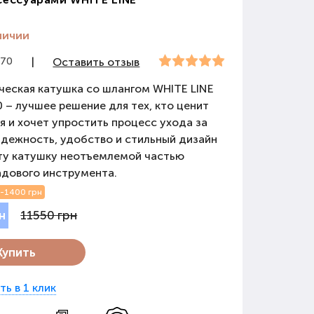
личии
670
|
Оставить отзыв
ческая катушка со шлангом WHITE LINE
– лучшее решение для тех, кто ценит
я и хочет упростить процесс ухода за
дежность, удобство и стильный дизайн
ту катушку неотъемлемой частью
адового инструмента.
-1400 грн
11550 грн
н
Купить
ть в 1 клик