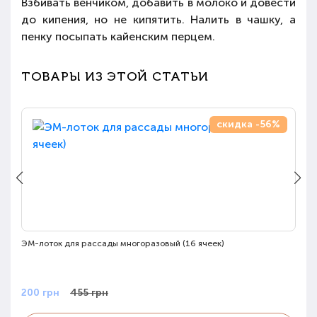
Взбивать венчиком, добавить в молоко и довести
до кипения, но не кипятить. Налить в чашку, а
пенку посыпать кайенским перцем.
ТОВАРЫ ИЗ ЭТОЙ СТАТЬИ
скидка -56%
ЭМ-лоток для рассады многоразовый (16 ячеек)
Ро
200 грн
455 грн
25