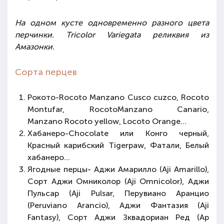
На одном кусте одновременно разного цвета
перчинки. Tricolor Variegata реликвия из
Амазонки.
Сорта перцев
Рокото-Rосоto Manzano Cusco cuzco, Rocoto
Montufar, RocotoManzano Canario,
Manzano Rocoto yellow, Locoto Orange…
Хабанеро-Chocolate или Конго черный,
Красный карибский Tigerpaw, Фатали, Белый
хабанеро…
Ягодные перцы- Аджи Амарилло (Aji Amarillo),
Сорт Аджи Омниколор (Aji Omnicolor), Аджи
Пульсар (Aji Pulsar, Перувиано Аранцио
(Peruviano Arancio), Аджи Фантазия (Aji
Fantasy), Сорт Аджи Зквадориан Ред (Ар