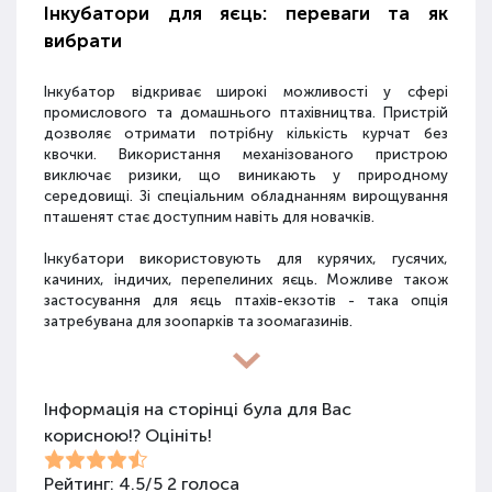
Інкубатори для яєць: переваги та як
вибрати
Інкубатор відкриває широкі можливості у сфері
промислового та домашнього птахівництва. Пристрій
дозволяє отримати потрібну кількість курчат без
квочки. Використання механізованого пристрою
виключає ризики, що виникають у природному
середовищі. Зі спеціальним обладнанням вирощування
пташенят стає доступним навіть для новачків.
Інкубатори використовують для курячих, гусячих,
качиних, індичих, перепелиних яєць. Можливе також
застосування для яєць птахів-екзотів - така опція
затребувана для зоопарків та зоомагазинів.
Види інкубаторів
Інформація на сторінці була для Вас
корисною!? Оцініть!
Асортимент фермерського обладнання для появи
Рейтинг:
4.5
/
5
2
голоса
пташенят різноманітний. Залежно від способу