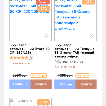
Акція
-12%
-17%
Інкубатор
Інкубатор
автоматичний Птаха 60-
автоматичний Теплуша
OR (220/12В)
88 Greeny ТАВ теновий
з вологоміром
1
Залишити відгук
Є в наявності
Є в наявності
5990 грн
4099 грн
-1000 грн
-484 грн
Купити
Купити
4990 грн
3615 грн
-15%