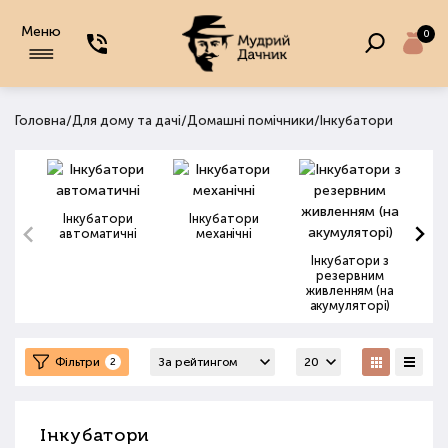
Меню
0
/
/
/
Головна
Для дому та дачі
Домашні помічники
Інкубатори
Інкубатори
Інкубатори
автоматичні
механічні
Бру
Інкубатори з
резервним
живленням (на
акумуляторі)
Фільтри
2
Інкубатори