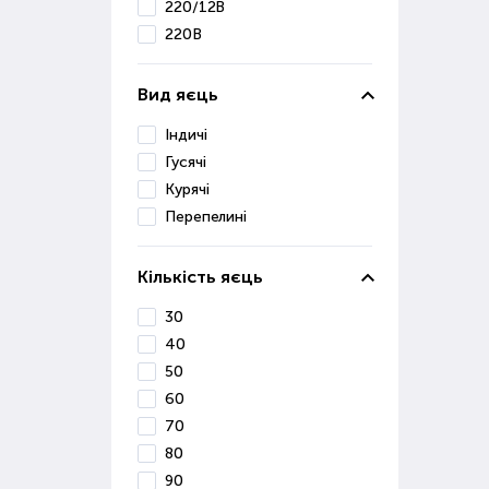
Про
220/12В
авт
220В
напр
Широ
Вид яєць
Де 
Індичі
Гусячі
В і
Курячі
вир
Перепелині
І
Р
К
Кількість яєць
Т
HH
30
40
Так
50
тися
60
70
80
90