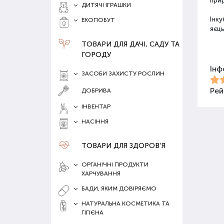
прир
ДИТЯЧІ ІГРАШКИ
Інку
ЕКОПОБУТ
яєць
ТОВАРИ ДЛЯ ДАЧІ, САДУ ТА
ГОРОДУ
Вид
Інф
ЗАСОБИ ЗАХИСТУ РОСЛИН
Рей
ДОБРИВА
Асо
розр
ІНВЕНТАР
НАСІННЯ
ТОВАРИ ДЛЯ ЗДОРОВ‘Я
ОРГАНІЧНІ ПРОДУКТИ
ХАРЧУВАННЯ
БАДИ, ЯКИМ ДОВІРЯЄМО
Спос
НАТУРАЛЬНА КОСМЕТИКА ТА
вима
ГІГІЄНА
так