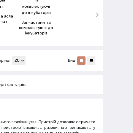
а ясла
рчат
Запчастини та
комплектуючі до
інкубаторів
орінці
Вид
ії фільтрів.
нього птахівництва. Пристрій дозволяє отримати
го пристрою виключає ризики, що виникають у