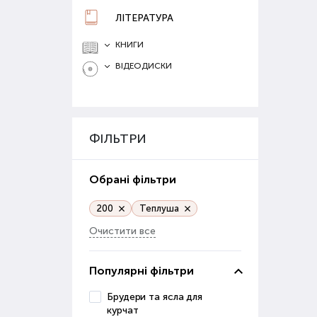
авт
ЛІТЕРАТУРА
Прис
М
КНИГИ
п
ВІДЕОДИСКИ
П
Ве
мо
Для
ФІЛЬТРИ
цьо
а
м
Обрані фільтри
м
ц
200
Теплуша
Очистити все
Цифр
прем
Популярні фільтри
Дод
Брудери та ясла для
курчат
Для