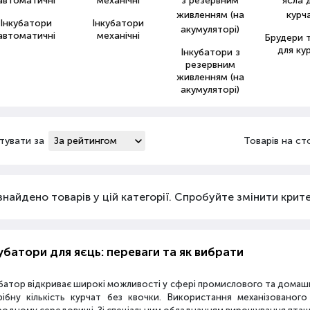
Інкубатори
Інкубатори
автоматичні
механічні
Брудери т
для ку
Інкубатори з
резервним
живленням (на
акумуляторі)
тувати за
Товарів на ст
знайдено товарів у цій категорії. Спробуйте змінити критер
убатори для яєць: переваги та як вибрати
батор відкриває широкі можливості у сфері промислового та домаш
рібну кількість курчат без квочки. Використання механізовано