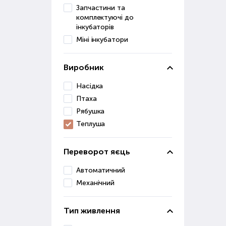
прис
Запчастини та
комплектуючі до
Крім
інкубаторів
Обіг
Міні інкубатори
екон
Що 
Виробник
Успі
зро
Насідка
— п
Птаха
цьо
Рябушка
Чо
Теплуша
Авто
Переворот яєць
вико
Автоматичний
Скі
Механічний
Варт
умов
Тип живлення