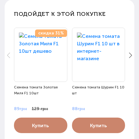
ПОДОЙДЕТ К ЭТОЙ ПОКУПКЕ
скидка 31%
Семена томата Золотая
Семена томата Шурим F1 10
Семе
Миля F1 10шт
шт
F1 1
89грн
129 грн
88грн
88г
Купить
Купить