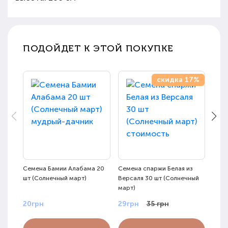
ПОДОЙДЕТ К ЭТОЙ ПОКУПКЕ
скидка 17%
Семена Бамии Алабама 20
Семена спаржи Белая из
Семе
шт (Солнечный март)
Версаля 30 шт (Солнечный
100м
март)
20грн
29грн
35 грн
25г