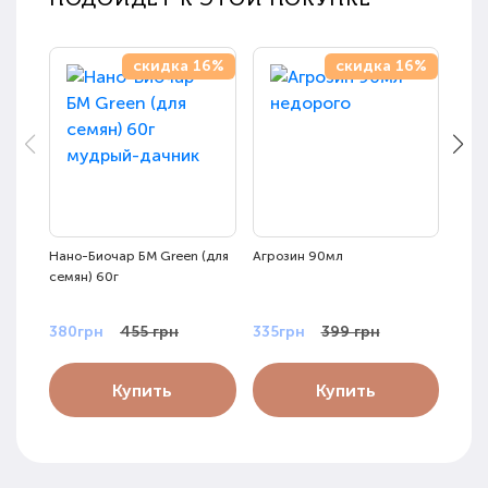
скидка 16%
скидка 16%
Нано-Биочар БМ Green (для
Агрозин 90мл
Микр
семян) 60г
Цвет
380грн
455 грн
335грн
399 грн
355
Купить
Купить