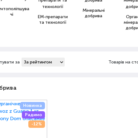
унтополіпшува
Мінеральні
чі
добрива
ЕМ-препарати
Орга
та технології
мінера
добр
тувати за
Товарів на ст
брива
Новинка
Радимо
-12%