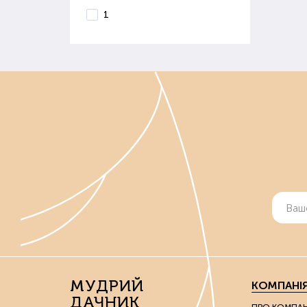
В і
1
вивч
Ко
Осі
сніг
Діля
Якщо
Де 
Маг
ґрун
Вон
реал
Якщ
МУДРИЙ
КОМПАНІ
Поку
ДАЧНИК