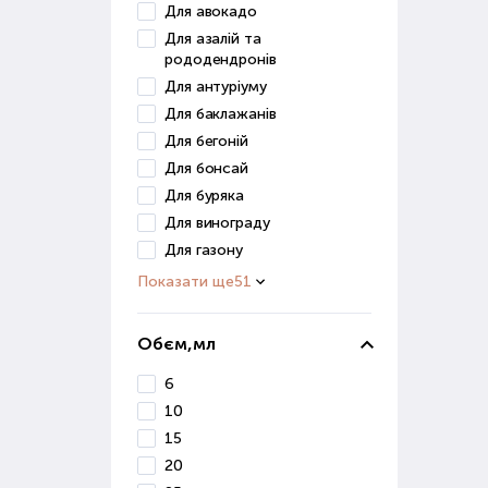
Для авокадо
Грун
Для азалій та
засо
рододендронів
Для антуріуму
До ц
Для баклажанів
в
Для бегоній
п
Для бонсай
д
Для буряка
Для винограду
Ці р
Для газону
Грун
Показати ще
51
для 
Ст
Обєм,мл
6
Розв
10
роз
15
Стим
20
дуж