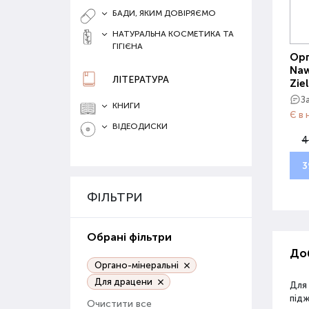
БАДИ, ЯКИМ ДОВІРЯЄМО
НАТУРАЛЬНА КОСМЕТИКА ТА
ГІГІЄНА
Орг
Naw
ЛІТЕРАТУРА
Zie
З
КНИГИ
Є в 
ВІДЕОДИСКИ
4
3
ФІЛЬТРИ
Обрані фільтри
Доб
Органо-мінеральні
Для драцени
Для
під
Очистити все