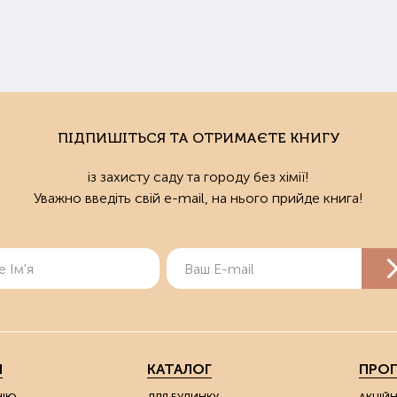
деалі добрива кожного конкретного представника культури підб
ати інструкцію до препарату.
ли потрібно удобрювати ґрунт
нь та Рання весна – найкращий час для турботи про родючість ґр
у або відразу після того, як він зійшов (навесні). Підживлення для газ
ПІДПИШІТЬСЯ ТА ОТРИМАЄТЕ КНИГУ
нки, на яких будуть висаджені городні культури, можна живити безпо
із захисту саду та городу без хімії!
 підживити землю для розсади, сходи з'являться раніше і будуть бі
Уважно введіть свій e-mail, на нього прийде книга!
купити добрива в Харкові та Україні
азин здорового образу землеробства "Мудрий Дачник" пропонує 
ту та рослинам. У нас ви можете купити органічні добрива і для садо
и покращать структуру ґрунту та дозволять отримувати екологічно
ізуються у зручній розфасовці.
о ви живете у Харкові, то можете оформити замовлення та забрат
Я
КАТАЛОГ
ПРОП
пцям з інших міст України ми надсилаємо товари Новою Поштою.