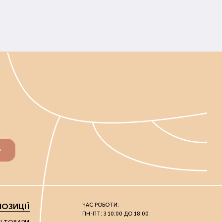
ираються індивідуально. Перед покупкою слід
унту. Ґрунт починають удобрювати до випадання
ону та саду вносять, не чекаючи танення ґрунту.
середньо перед і під час посадки.
льш життєздатними.
добрива та ґрунтополіпшувачі, які не шкодять
вих та городніх культур, і для кімнатних рослин.
 чистий урожай або рясне цвітіння. Усі засоби
и його самовивозом з нашого офлайн-магазину.
ОЗИЦІЇ
ЧАС РОБОТИ:
ПН-ПТ: З 10:00 ДО 18:00