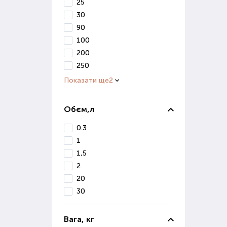
25
отри
30
90
Мік
100
200
Цей 
збер
250
вико
Показати ще
2
Прир
ефек
Обєм,л
Пре
0.3
кваш
1
1,5
Пр
2
20
При 
фак
30
зрос
сист
Вага, кг