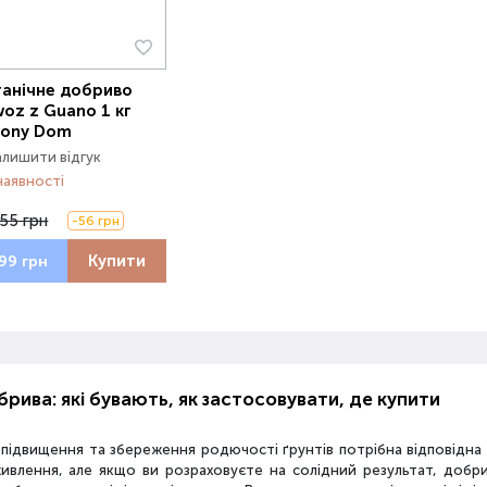
анічне добриво
oz z Guano 1 кг
lony Dom
алишити відгук
наявності
55 грн
-56 грн
Купити
99 грн
рива: які бувають, як застосовувати, де купити
 підвищення та збереження родючості ґрунтів потрібна відповідн
живлення, але якщо ви розраховуєте на солідний результат, добр