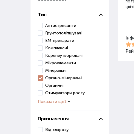
потр
цвіт
Тип
Різ
Антистресанти
Грунтополіпшувачі
Інф
Для 
ЕМ-препарати
засо
Комплексні
Добр
Рей
Коренеутворювачі
Мікроелементи
Орг
Мінеральні
Органо-мінеральні
Орга
сапр
Органічні
пові
Стимулятори росту
ґрун
Показати ще
1
Орг
веге
Призначення
Гру
Від хлорозу