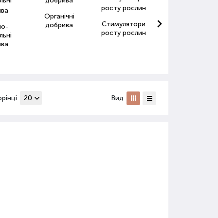
Органічні
Стимулятори
Антистресанти
добрива
но-
росту рослин
для рослин
льні
ива
орінці
Вид