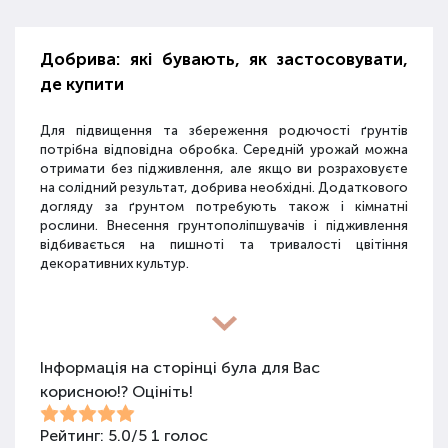
Добрива: які бувають, як застосовувати,
де купити
Для підвищення та збереження родючості ґрунтів
потрібна відповідна обробка. Середній урожай можна
отримати без підживлення, але якщо ви розраховуєте
на солідний результат, добрива необхідні. Додаткового
догляду за ґрунтом потребують також і кімнатні
рослини. Внесення грунтополіпшувачів і підживлення
відбивається на пишноті та тривалості цвітіння
декоративних культур.
Різновиди засобів для покращення
властивостей ґрунту
Інформація на сторінці була для Вас
корисною!? Оцініть!
Для покращення поживних якостей ґрунту
використовуються різні види засобів: мінеральні
добрива, органічні суміші, засоби змішаного типу,
Рейтинг:
5.0
/
5
1
голос