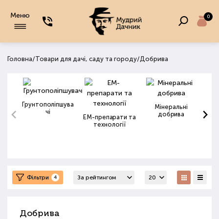
Меню
0
/
/
Головна
Товари для дачі, саду та городу
Добрива
Грунтополіпшува
Мінеральні
чі
добрива
ЕМ-препарати та
технології
Фільтри
4
Добрива