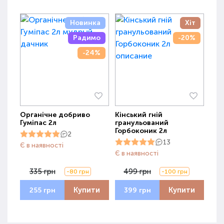
Новинка
Хіт
Радимо
-20%
-24%
Органічне добриво
Кінський гній
Гуміпас 2л
гранульований
Горбоконик 2л
2
13
Є в наявності
Є в наявності
335 грн
499 грн
-80 грн
-100 грн
Купити
Купити
255 грн
399 грн