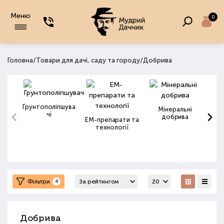
Меню
0
/
/
Головна
Товари для дачі, саду та городу
Добрива
Грунтополіпшува
Мінеральні
чі
добрива
ЕМ-препарати та
технології
Фільтри
4
Добрива