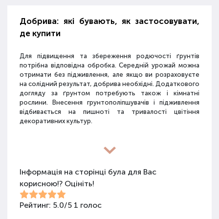
Добрива: які бувають, як застосовувати,
де купити
Для підвищення та збереження родючості ґрунтів
потрібна відповідна обробка. Середній урожай можна
отримати без підживлення, але якщо ви розраховуєте
на солідний результат, добрива необхідні. Додаткового
догляду за ґрунтом потребують також і кімнатні
рослини. Внесення грунтополіпшувачів і підживлення
відбивається на пишноті та тривалості цвітіння
декоративних культур.
Різновиди засобів для покращення
властивостей ґрунту
Інформація на сторінці була для Вас
корисною!? Оцініть!
Для покращення поживних якостей ґрунту
використовуються різні види засобів: мінеральні
добрива, органічні суміші, засоби змішаного типу,
Рейтинг:
5.0
/
5
1
голос
стимулятори росту та бактеріологічні препарати.