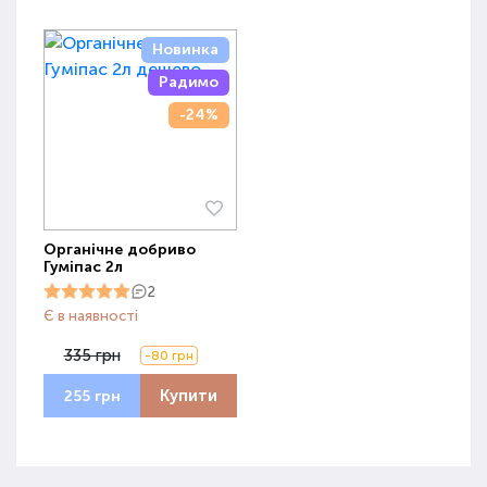
Новинка
Радимо
-24%
Органічне добриво
Гуміпас 2л
2
Є в наявності
335 грн
-80 грн
Купити
255 грн