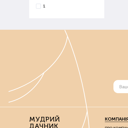
В і
1
вивч
Ко
Осі
сніг
Діля
Якщо
Де 
Маг
ґрун
Вон
реал
Якщ
МУДРИЙ
КОМПАНІ
Поку
ДАЧНИК