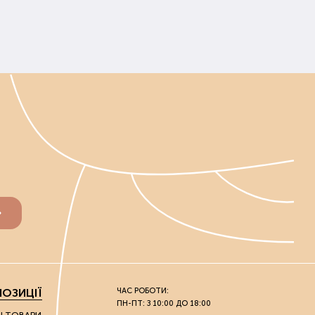
ираються індивідуально. Перед покупкою слід
унту. Ґрунт починають удобрювати до випадання
ону та саду вносять, не чекаючи танення ґрунту.
середньо перед і під час посадки.
льш життєздатними.
добрива та ґрунтополіпшувачі, які не шкодять
вих та городніх культур, і для кімнатних рослин.
 чистий урожай або рясне цвітіння. Усі засоби
и його самовивозом з нашого офлайн-магазину.
ОЗИЦІЇ
ЧАС РОБОТИ:
ПН-ПТ: З 10:00 ДО 18:00