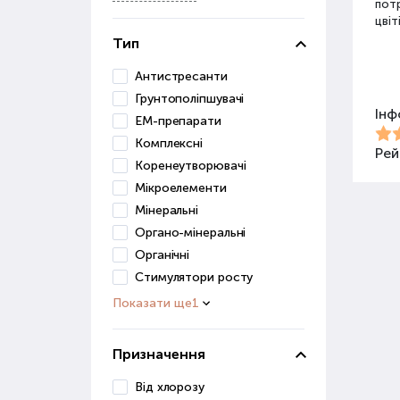
потр
цвіт
Тип
Різ
Антистресанти
Грунтополіпшувачі
Інф
Для 
ЕМ-препарати
засо
Комплексні
Добр
Рей
Коренеутворювачі
Мікроелементи
Орг
Мінеральні
Органо-мінеральні
Орга
сапр
Органічні
пові
Стимулятори росту
ґрун
Показати ще
1
Орг
веге
Призначення
Гру
Від хлорозу