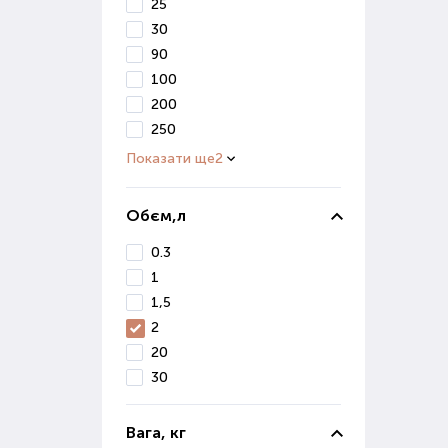
25
отри
30
90
Мік
100
200
Цей 
збер
250
вико
Показати ще
2
Прир
ефек
Обєм,л
Пре
0.3
кваш
1
1,5
Пр
2
20
При 
фак
30
зрос
сист
Вага, кг