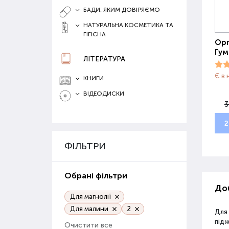
БАДИ, ЯКИМ ДОВІРЯЄМО
НАТУРАЛЬНА КОСМЕТИКА ТА
ГІГІЄНА
Орг
Гум
ЛІТЕРАТУРА
Є в 
КНИГИ
ВІДЕОДИСКИ
3
2
ФІЛЬТРИ
Обрані фільтри
Доб
Для магнолії
Для малини
2
Для
під
Очистити все