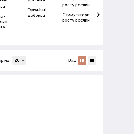
Органічні
Стимулятори
Антистресанти
добрива
но-
росту рослин
для рослин
льні
ива
орінці
Вид