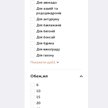
Для авокадо
Грун
Для азалій та
засо
рододендронів
Для антуріуму
До ц
Для баклажанів
в
Для бегоній
п
Для бонсай
д
Для буряка
Для винограду
Ці р
Для газону
Грун
Показати ще
51
для 
Ст
Обєм,мл
6
Розв
10
роз
15
Стим
20
дуж