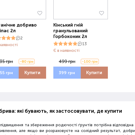
анічне добриво
Кінський гній
іпас 2л
гранульований
Горбоконик 2л
2
13
наявності
Є в наявності
35 грн
499 грн
-80 грн
-100 грн
Купити
Купити
55 грн
399 грн
рива: які бувають, як застосовувати, де купити
 підвищення та збереження родючості ґрунтів потрібна відповідн
живлення, але якщо ви розраховуєте на солідний результат, добр