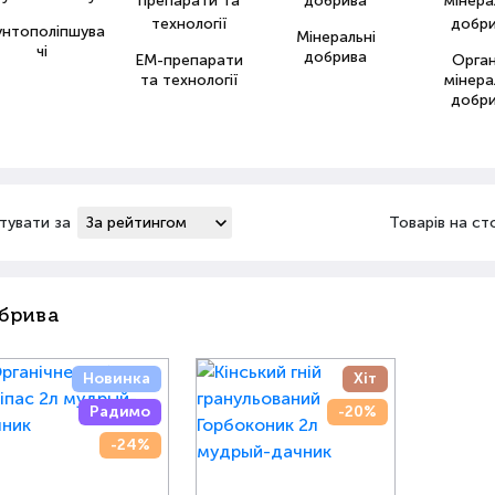
унтополіпшува
Мінеральні
чі
добрива
ЕМ-препарати
Орга
та технології
мінера
добр
тувати за
Товарів на ст
брива
Новинка
Хіт
Радимо
-20%
-24%