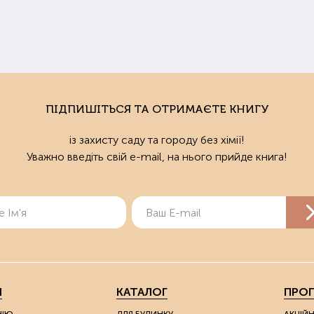
деалі добрива кожного конкретного представника культури підб
ати інструкцію до препарату.
ли потрібно удобрювати ґрунт
нь та Рання весна – найкращий час для турботи про родючість ґр
у або відразу після того, як він зійшов (навесні). Підживлення для газ
ПІДПИШІТЬСЯ ТА ОТРИМАЄТЕ КНИГУ
нки, на яких будуть висаджені городні культури, можна живити безпо
із захисту саду та городу без хімії!
 підживити землю для розсади, сходи з'являться раніше і будуть бі
Уважно введіть свій e-mail, на нього прийде книга!
купити добрива в Харкові та Україні
азин здорового образу землеробства "Мудрий Дачник" пропонує 
ту та рослинам. У нас ви можете купити органічні добрива і для садо
и покращать структуру ґрунту та дозволять отримувати екологічно
ізуються у зручній розфасовці.
о ви живете у Харкові, то можете оформити замовлення та забрат
Я
КАТАЛОГ
ПРОП
пцям з інших міст України ми надсилаємо товари Новою Поштою.