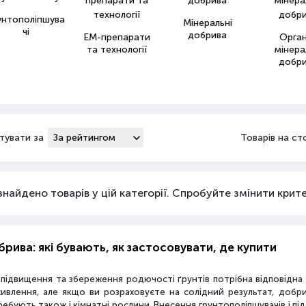
унтополіпшува
Мінеральні
чі
добрива
ЕМ-препарати
Орга
та технології
мінера
добр
тувати за
Товарів на ст
знайдено товарів у цій категорії. Спробуйте змінити критер
рива: які бувають, як застосовувати, де купити
 підвищення та збереження родючості ґрунтів потрібна відповідн
живлення, але якщо ви розраховуєте на солідний результат, добр
ебують також і кімнатні рослини. Внесення грунтополіпшувачів і пі