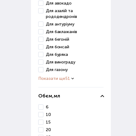
отри
Для авокадо
Для азалій та
Мік
рододендронів
Для антуріуму
Цей 
Для баклажанів
збер
Для бегоній
вико
Для бонсай
Прир
Для буряка
ефек
Для винограду
Для газону
Пре
кваш
Показати ще
51
Пр
Обєм,мл
При 
6
фак
10
зрос
15
сист
20