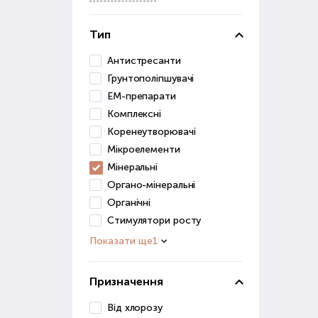
Грун
засо
Тип
До ц
Антистресанти
Грунтополіпшувачі
в
ЕМ-препарати
п
Комплексні
д
Коренеутворювачі
Ці р
Мікроелементи
Мінеральні
Грун
Органо-мінеральні
для 
Органічні
Ст
Стимулятори росту
Показати ще
1
Розв
роз
Призначення
Стим
Від хлорозу
дуж