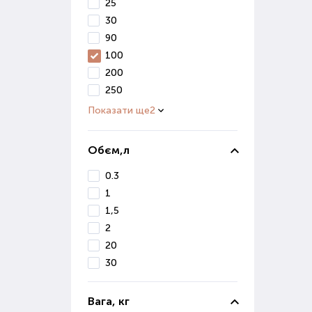
В і
25
вивч
30
90
Ко
100
200
Осі
250
сніг
Показати ще
2
Діля
Якщо
Обєм,л
0.3
Де 
1
Маг
1,5
ґрун
2
Вон
20
реал
30
Якщ
Поку
Вага, кг