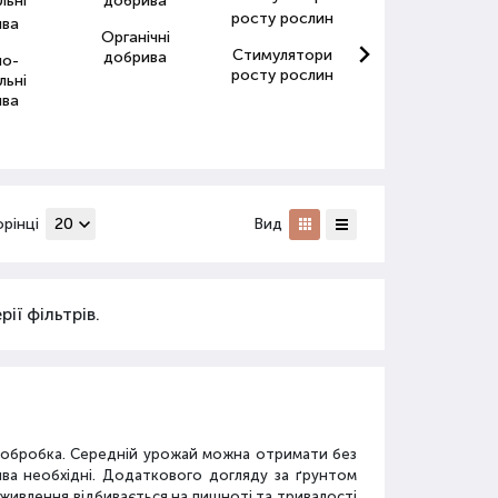
Органічні
Стимулятори
Антистресанти
добрива
но-
росту рослин
для рослин
льні
ива
орінці
Вид
ії фільтрів.
а обробка. Середній урожай можна отримати без
ива необхідні. Додаткового догляду за ґрунтом
дживлення відбивається на пишноті та тривалості