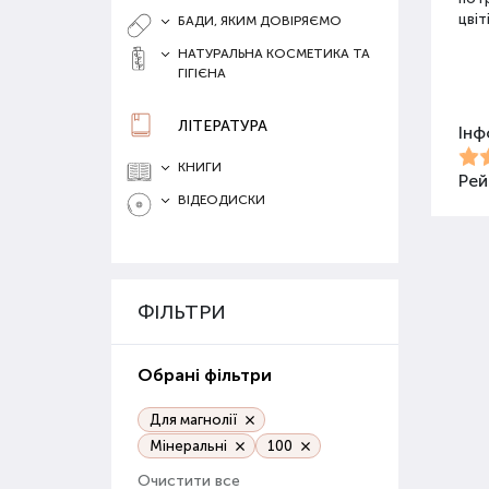
цвіт
БАДИ, ЯКИМ ДОВІРЯЄМО
НАТУРАЛЬНА КОСМЕТИКА ТА
ГІГІЄНА
Різ
ЛІТЕРАТУРА
Інф
Для 
засо
КНИГИ
Добр
Рей
ВІДЕОДИСКИ
Орг
Орга
сапр
ФІЛЬТРИ
пові
ґрун
Обрані фільтри
Орг
веге
Для магнолії
Мінеральні
100
Гру
Очистити все