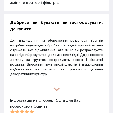
змінити критерії фільтрів.
Добрива: які бувають, як застосовувати,
де купити
Для підвищення та збереження родючості ґрунтів
потрібна відповідна обробка. Середній урожай можна
отримати без підживлення, але якщо ви розраховуєте
на солідний результат, добрива необхідні. Додаткового
догляду за ґрунтом потребують також і кімнатні
рослини. Внесення грунтополіпшувачів і підживлення
відбивається на пишноті та тривалості цвітіння
декоративних культур.
Різновиди засобів для покращення
властивостей ґрунту
Інформація на сторінці була для Вас
корисною!? Оцініть!
Для покращення поживних якостей ґрунту
використовуються різні види засобів: мінеральні