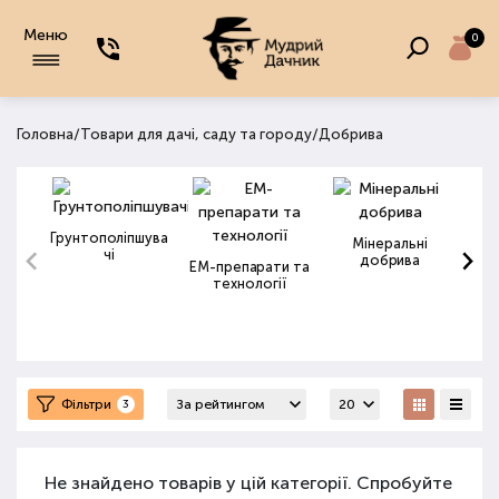
Меню
0
/
/
Головна
Товари для дачі, саду та городу
Добрива
Грунтополіпшува
Мінеральні
чі
добрива
ЕМ-препарати та
технології
Фільтри
3
Не знайдено товарів у цій категорії. Спробуйте