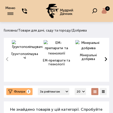
Меню
0
/
/
Головна
Товари для дачі, саду та городу
Добрива
Грунтополіпшува
Мінеральні
чі
добрива
ЕМ-препарати та
технології
Фільтри
2
Не знайдено товарів у цій категорії. Спробуйте