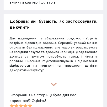
змінити критерії фільтрів.
Добрива: які бувають, як застосовувати,
де купити
Для підвищення та збереження родючості ґрунтів
потрібна відповідна обробка. Середній урожай можна
отримати без підживлення, але якщо ви розраховуєте
на солідний результат, добрива необхідні. Додаткового
догляду за ґрунтом потребують також і кімнатні
рослини. Внесення грунтополіпшувачів і підживлення
відбивається на пишноті та тривалості цвітіння
декоративних культур.
Різновиди засобів для покращення
властивостей ґрунту
Інформація на сторінці була для Вас
корисною!? Оцініть!
Для покращення поживних якостей ґрунту
використовуються різні види засобів: мінеральні